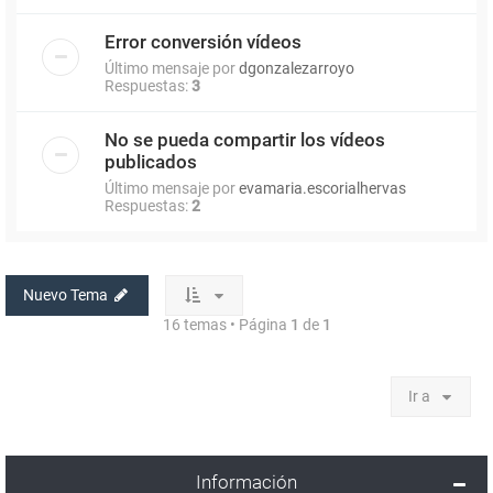
Error conversión vídeos
Último mensaje por
dgonzalezarroyo
Respuestas:
3
No se pueda compartir los vídeos
publicados
Último mensaje por
evamaria.escorialhervas
Respuestas:
2
Nuevo Tema
16 temas • Página
1
de
1
Ir a
Información