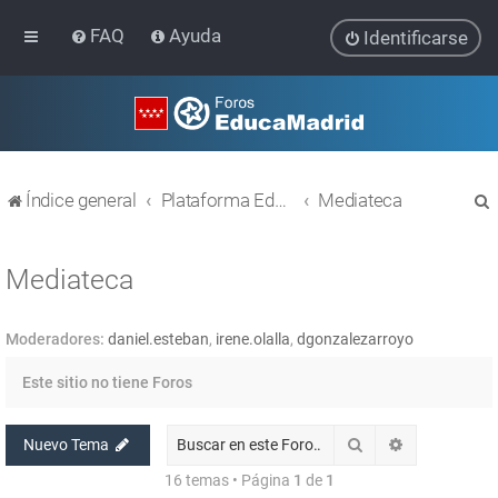
FAQ
Ayuda
Identificarse
Índice general
Plataforma Educativa EducaMadrid
Mediateca
Mediateca
Moderadores:
daniel.esteban
,
irene.olalla
,
dgonzalezarroyo
r
Este sitio no tiene Foros
Buscar
Búsqueda av
Nuevo Tema
16 temas • Página
1
de
1