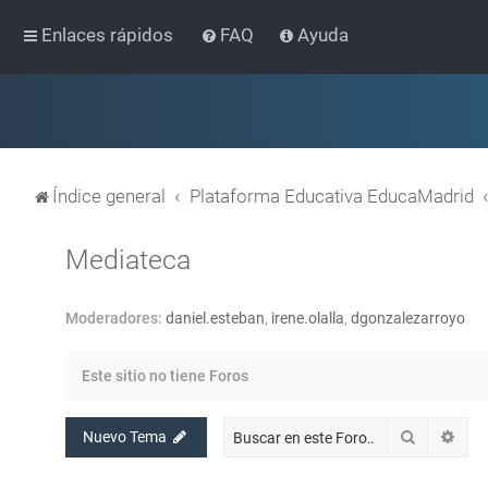
Enlaces rápidos
FAQ
Ayuda
Índice general
Plataforma Educativa EducaMadrid
Mediateca
Moderadores:
daniel.esteban
,
irene.olalla
,
dgonzalezarroyo
Este sitio no tiene Foros
Buscar
Bús
Nuevo Tema