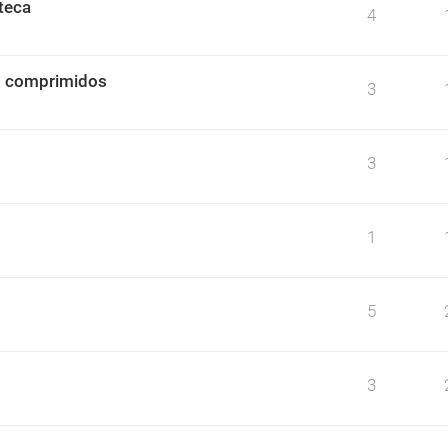
teca
4
o comprimidos
3
3
1
5
3