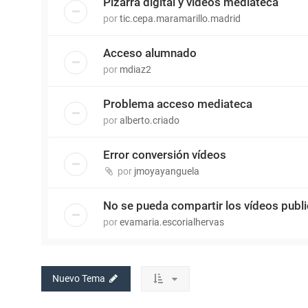
Pizarra digital y vídeos mediateca
por
tic.cepa.maramarillo.madrid
Acceso alumnado
por
mdiaz2
Problema acceso mediateca
por
alberto.criado
Error conversión vídeos
por
jmoyayanguela
No se pueda compartir los vídeos publ
por
evamaria.escorialhervas
Nuevo Tema