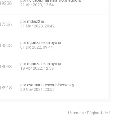
por
tic.cepa.maramarillo.madrid
19236
21 Abr 2023, 12:54
por
mdiaz2
17366
31 Mar 2023, 20:42
por
dgonzalezarroyo
13308
01 Dic 2022, 09:44
por
dgonzalezarroyo
18038
19 Abr 2022, 12:59
por
evamaria.escorialhervas
18918
30 Nov 2021, 23:55
16 temas • Página
1
de
1