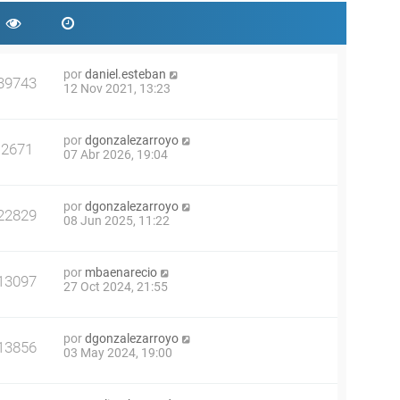
por
daniel.esteban
39743
12 Nov 2021, 13:23
por
dgonzalezarroyo
2671
07 Abr 2026, 19:04
por
dgonzalezarroyo
22829
08 Jun 2025, 11:22
por
mbaenarecio
13097
27 Oct 2024, 21:55
por
dgonzalezarroyo
13856
03 May 2024, 19:00