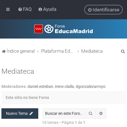
FAQ
Ayuda
Identificarse
Índice general
Plataforma Educativa EducaMadrid
Mediateca
Mediateca
Moderadores:
daniel.esteban
,
irene.olalla
,
dgonzalezarroyo
r
Este sitio no tiene Foros
Buscar
Búsqueda av
Nuevo Tema
16 temas • Página
1
de
1