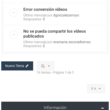
Error conversión vídeos
Último mensaje por
dgonzalezarroyo
Respuestas:
3
No se pueda compartir los vídeos
publicados
Último mensaje por
evamaria.escorialhervas
Respuestas:
2
Nuevo Tema
16 temas • Página
1
de
1
Ir a
Información