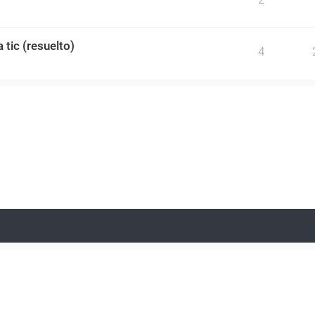
 tic (resuelto)
4