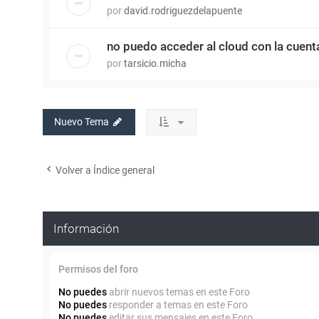
por
david.rodriguezdelapuente
no puedo acceder al cloud con la cuenta
por
tarsicio.micha
Nuevo Tema
Volver a Índice general
Información
Permisos del foro
No puedes
abrir nuevos temas en este Foro
No puedes
responder a temas en este Foro
No puedes
editar sus mensajes en este Foro