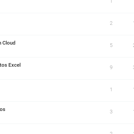
1
2
n Cloud
5
tos Excel
9
1
tos
3
2