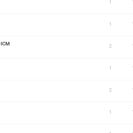
1
1
o ICM
2
1
2
1