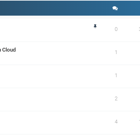
0
n Cloud
1
1
2
4