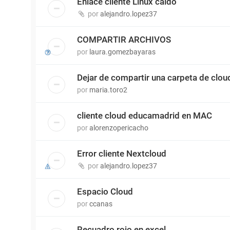
Enlace cliente Linux caído
por
alejandro.lopez37
COMPARTIR ARCHIVOS
por
laura.gomezbayaras
Dejar de compartir una carpeta de clou
por
maria.toro2
cliente cloud educamadrid en MAC
por
alorenzopericacho
Error cliente Nextcloud
por
alejandro.lopez37
Espacio Cloud
por
ccanas
Recuadro rojo en excel