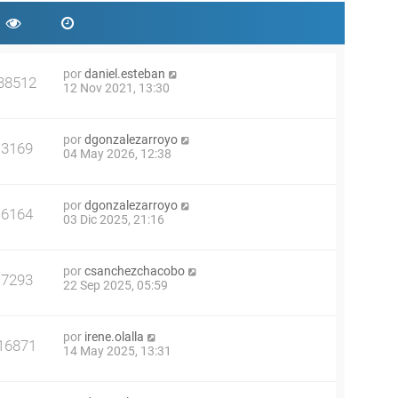
por
daniel.esteban
38512
12 Nov 2021, 13:30
por
dgonzalezarroyo
3169
04 May 2026, 12:38
por
dgonzalezarroyo
6164
03 Dic 2025, 21:16
por
csanchezchacobo
7293
22 Sep 2025, 05:59
por
irene.olalla
16871
14 May 2025, 13:31