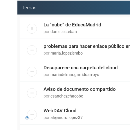
Temas
La "nube" de EducaMadrid
por
daniel.esteban
problemas para hacer enlace público e
por
maria.lopezlembo
Desaparece una carpeta del cloud
por
mariadelmar.garridoarroyo
Aviso de documento compartido
por
csanchezchacobo
WebDAV Cloud
por
alejandro.lopez37