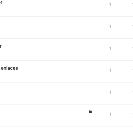
r
1
1
r
1
 enlaces
1
1
1