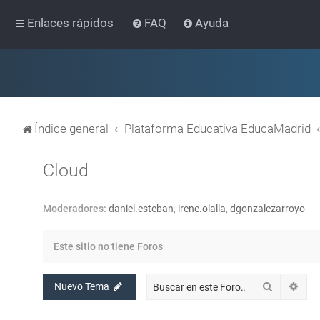
Enlaces rápidos
FAQ
Ayuda
Índice general
Plataforma Educativa EducaMadrid
Cloud
Moderadores:
daniel.esteban
,
irene.olalla
,
dgonzalezarroyo
Este sitio no tiene Foros
Buscar
Bús
Nuevo Tema