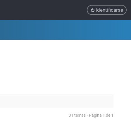
Identificarse
31 temas • Página
1
de
1