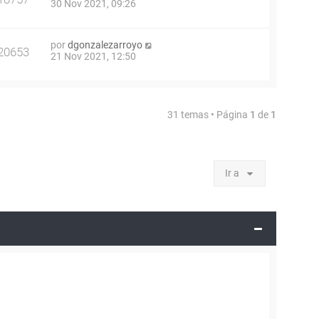
30 Nov 2021, 09:26
por
dgonzalezarroyo
20653
21 Nov 2021, 12:50
31 temas • Página
1
de
1
Ir a