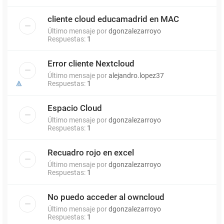
cliente cloud educamadrid en MAC
Último mensaje por
dgonzalezarroyo
Respuestas:
1
Error cliente Nextcloud
Último mensaje por
alejandro.lopez37
Respuestas:
1
Espacio Cloud
Último mensaje por
dgonzalezarroyo
Respuestas:
1
Recuadro rojo en excel
Último mensaje por
dgonzalezarroyo
Respuestas:
1
No puedo acceder al owncloud
Último mensaje por
dgonzalezarroyo
Respuestas:
1