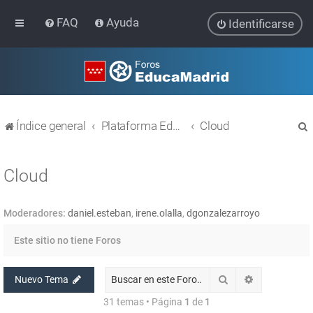
FAQ
Ayuda
Identificarse
Índice general
Plataforma Educativa EducaMadrid
Cloud
Cloud
Moderadores:
daniel.esteban
,
irene.olalla
,
dgonzalezarroyo
r
Este sitio no tiene Foros
Buscar
Búsqueda av
Nuevo Tema
31 temas • Página
1
de
1