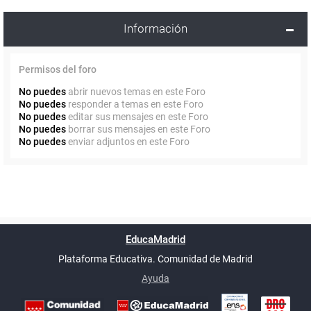
Información
Permisos del foro
No puedes
abrir nuevos temas en este Foro
No puedes
responder a temas en este Foro
No puedes
editar sus mensajes en este Foro
No puedes
borrar sus mensajes en este Foro
No puedes
enviar adjuntos en este Foro
Powered by
phpBB
™
Índice general
Todos los horarios
Privacidad
Borrar cookies
Condiciones
Contáctanos
EducaMadrid
Traducción al español por
phpBB España
-
son
UTC+02:00
Plataforma Educativa. Comunidad de Madrid
-
Ayuda
(en ventana nueva)
Certificación
Buzó
de