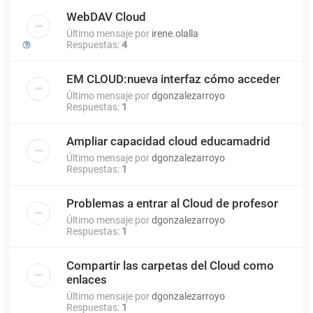
WebDAV Cloud
Último mensaje por
irene.olalla
Respuestas:
4
EM CLOUD:nueva interfaz cómo acceder
Último mensaje por
dgonzalezarroyo
Respuestas:
1
Ampliar capacidad cloud educamadrid
Último mensaje por
dgonzalezarroyo
Respuestas:
1
Problemas a entrar al Cloud de profesor
Último mensaje por
dgonzalezarroyo
Respuestas:
1
Compartir las carpetas del Cloud como
enlaces
Último mensaje por
dgonzalezarroyo
Respuestas:
1