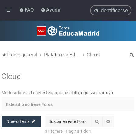
FAQ
Ayuda
Identificarse
Índice general
Plataforma Educativa EducaMadrid
Cloud
Cloud
Moderadores:
daniel.esteban
,
irene.olalla
,
dgonzalezarroyo
r
Este sitio no tiene Foros
Buscar
Búsqueda av
Nuevo Tema
31 temas • Página
1
de
1