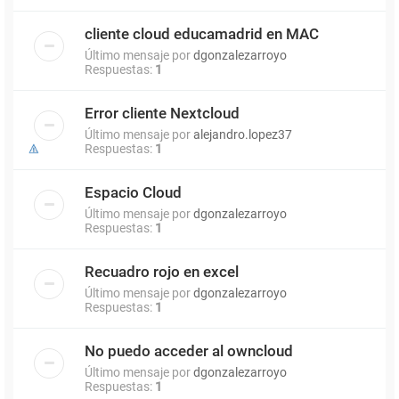
cliente cloud educamadrid en MAC
Último mensaje por
dgonzalezarroyo
Respuestas:
1
Error cliente Nextcloud
Último mensaje por
alejandro.lopez37
Respuestas:
1
Espacio Cloud
Último mensaje por
dgonzalezarroyo
Respuestas:
1
Recuadro rojo en excel
Último mensaje por
dgonzalezarroyo
Respuestas:
1
No puedo acceder al owncloud
Último mensaje por
dgonzalezarroyo
Respuestas:
1