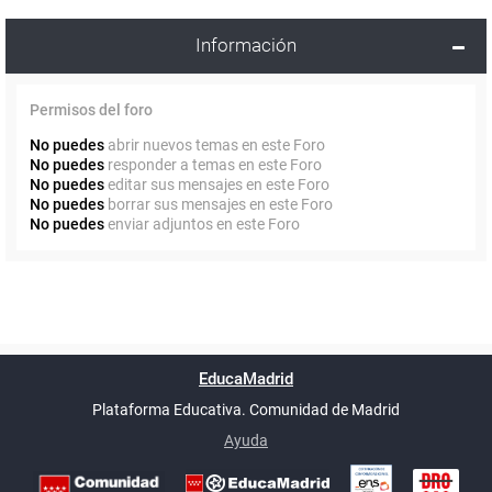
Información
Permisos del foro
No puedes
abrir nuevos temas en este Foro
No puedes
responder a temas en este Foro
No puedes
editar sus mensajes en este Foro
No puedes
borrar sus mensajes en este Foro
No puedes
enviar adjuntos en este Foro
Powered by
phpBB
™
Índice general
Todos los horarios
Privacidad
Borrar cookies
Condiciones
Contáctanos
EducaMadrid
Traducción al español por
phpBB España
-
son
UTC+02:00
Plataforma Educativa. Comunidad de Madrid
-
Ayuda
(en ventana nueva)
Certificación
Buzó
de