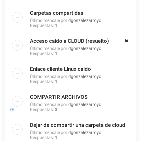
Carpetas compartidas
Último mensaje por
dgonzalezarroyo
Respuestas:
1
Acceso caído a CLOUD (resuelto)
Último mensaje por
dgonzalezarroyo
Respuestas:
1
Enlace cliente Linux caído
Último mensaje por
dgonzalezarroyo
Respuestas:
1
COMPARTIR ARCHIVOS
Último mensaje por
dgonzalezarroyo
Respuestas:
3
Dejar de compartir una carpeta de cloud
Último mensaje por
dgonzalezarroyo
Respuestas:
1