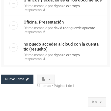
Último mensaje por
dgonzalezarroyo
Respuestas:
3
Oficina. Presentación
Último mensaje por
david.rodriguezdelapuente
Respuestas:
2
no puedo acceder al cloud con la cuenta
tic (resuelto)
Último mensaje por
dgonzalezarroyo
Respuestas:
4
Nuevo Tema
31 temas • Página
1
de
1
Ir a