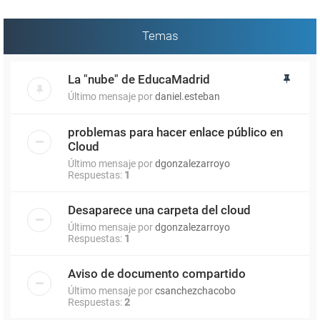
Temas
La "nube" de EducaMadrid
Último mensaje por
daniel.esteban
problemas para hacer enlace público en
Cloud
Último mensaje por
dgonzalezarroyo
Respuestas:
1
Desaparece una carpeta del cloud
Último mensaje por
dgonzalezarroyo
Respuestas:
1
Aviso de documento compartido
Último mensaje por
csanchezchacobo
Respuestas:
2