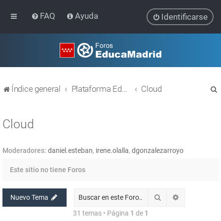
FAQ
Ayuda
Identificarse
Índice general
Plataforma Educativa EducaMadrid
Cloud
Cloud
Moderadores:
daniel.esteban
,
irene.olalla
,
dgonzalezarroyo
r
Este sitio no tiene Foros
Buscar
Búsqueda av
Nuevo Tema
31 temas • Página
1
de
1