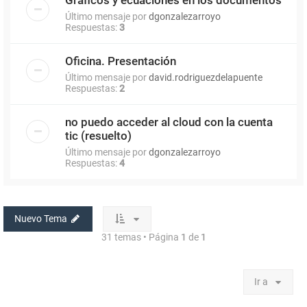
Último mensaje por
dgonzalezarroyo
Respuestas:
3
Oficina. Presentación
Último mensaje por
david.rodriguezdelapuente
Respuestas:
2
no puedo acceder al cloud con la cuenta
tic (resuelto)
Último mensaje por
dgonzalezarroyo
Respuestas:
4
Nuevo Tema
31 temas • Página
1
de
1
Ir a