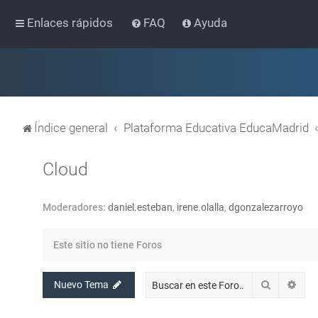
Enlaces rápidos
FAQ
Ayuda
Índice general
Plataforma Educativa EducaMadrid
Cloud
Moderadores:
daniel.esteban
,
irene.olalla
,
dgonzalezarroyo
Este sitio no tiene Foros
Buscar
Bús
Nuevo Tema