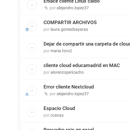
Enlace cliente Linux caído
por
alejandro.lopez37
COMPARTIR ARCHIVOS
por
laura.gomezbayaras
Dejar de compartir una carpeta de clou
por
maria.toro2
cliente cloud educamadrid en MAC
por
alorenzopericacho
Error cliente Nextcloud
por
alejandro.lopez37
Espacio Cloud
por
ccanas
Recuadro rojo en excel