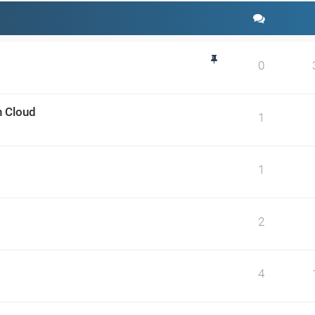
0
n Cloud
1
1
2
4