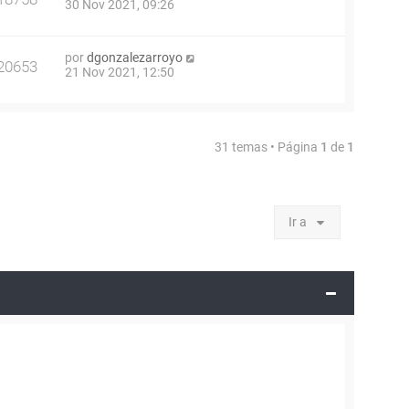
30 Nov 2021, 09:26
por
dgonzalezarroyo
20653
21 Nov 2021, 12:50
31 temas • Página
1
de
1
Ir a