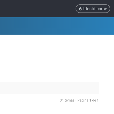
Identificarse
31 temas • Página
1
de
1