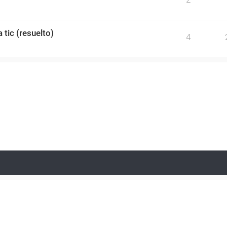
 tic (resuelto)
4