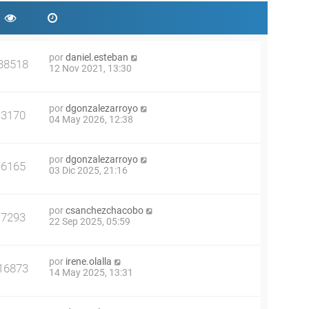
por
daniel.esteban
38518
12 Nov 2021, 13:30
por
dgonzalezarroyo
3170
04 May 2026, 12:38
por
dgonzalezarroyo
6165
03 Dic 2025, 21:16
por
csanchezchacobo
7293
22 Sep 2025, 05:59
por
irene.olalla
16873
14 May 2025, 13:31