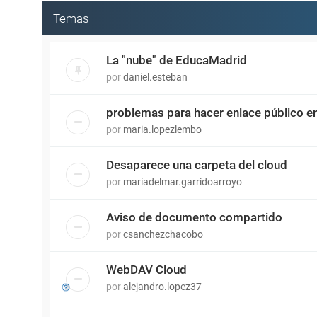
Temas
La "nube" de EducaMadrid
por
daniel.esteban
problemas para hacer enlace público e
por
maria.lopezlembo
Desaparece una carpeta del cloud
por
mariadelmar.garridoarroyo
Aviso de documento compartido
por
csanchezchacobo
WebDAV Cloud
por
alejandro.lopez37