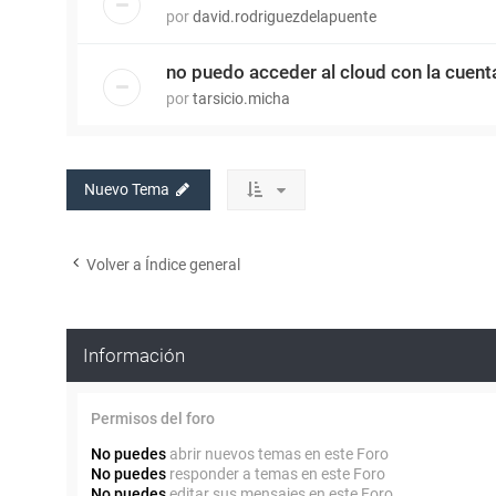
por
david.rodriguezdelapuente
no puedo acceder al cloud con la cuenta
por
tarsicio.micha
Nuevo Tema
Volver a Índice general
Información
Permisos del foro
No puedes
abrir nuevos temas en este Foro
No puedes
responder a temas en este Foro
No puedes
editar sus mensajes en este Foro