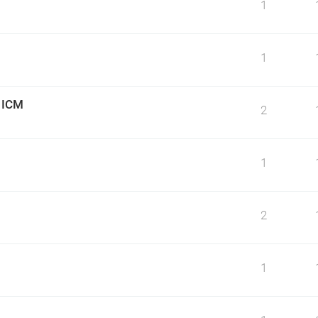
1
1
o ICM
2
1
2
1