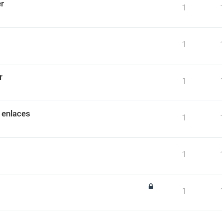
r
1
1
r
1
 enlaces
1
1
1