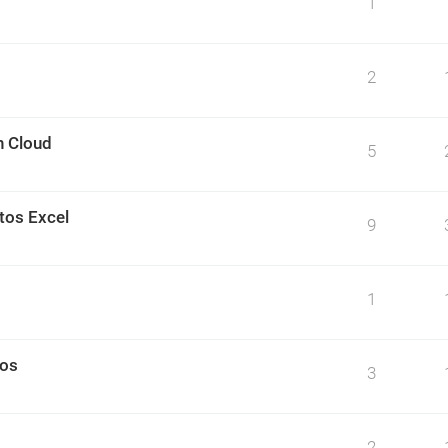
1
2
n Cloud
5
tos Excel
9
1
tos
3
2