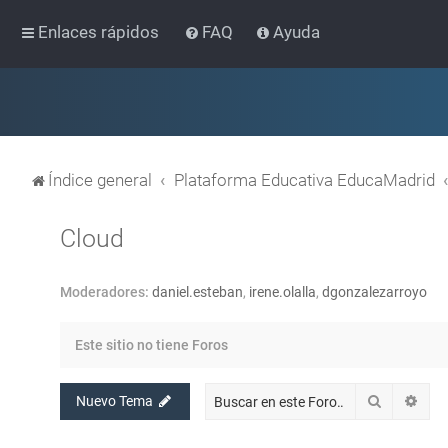
Enlaces rápidos
FAQ
Ayuda
Índice general
Plataforma Educativa EducaMadrid
Cloud
Moderadores:
daniel.esteban
,
irene.olalla
,
dgonzalezarroyo
Este sitio no tiene Foros
Buscar
Bús
Nuevo Tema