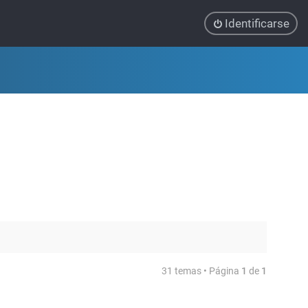
Identificarse
31 temas • Página
1
de
1