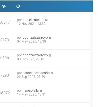
por
daniel.esteban
38517
12 Nov 2021, 13:30
por
dgonzalezarroyo
3170
04 May 2026, 12:38
por
dgonzalezarroyo
6165
03 Dic 2025, 21:16
por
csanchezchacobo
7293
22 Sep 2025, 05:59
por
irene.olalla
16872
14 May 2025, 13:31