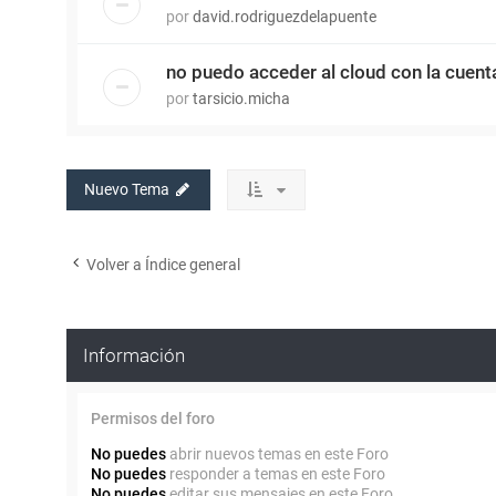
por
david.rodriguezdelapuente
no puedo acceder al cloud con la cuenta
por
tarsicio.micha
Nuevo Tema
Volver a Índice general
Información
Permisos del foro
No puedes
abrir nuevos temas en este Foro
No puedes
responder a temas en este Foro
No puedes
editar sus mensajes en este Foro