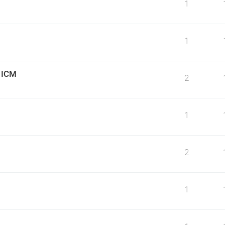
1
1
o ICM
2
1
2
1