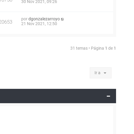
30 Nov 2021, 09:26
por
dgonzalezarroyo
20653
21 Nov 2021, 12:50
31 temas • Página
1
de
1
Ir a