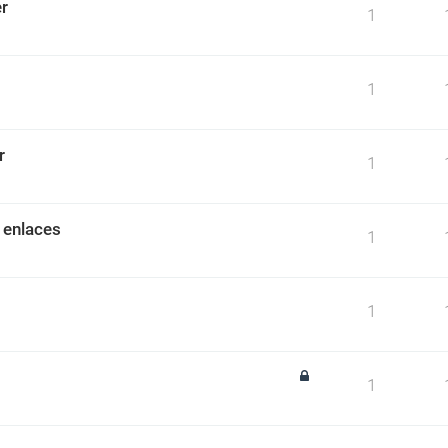
r
1
1
r
1
 enlaces
1
1
1