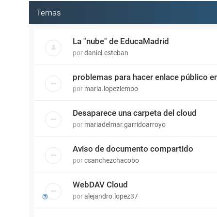
Temas
La "nube" de EducaMadrid
por
daniel.esteban
problemas para hacer enlace público e
por
maria.lopezlembo
Desaparece una carpeta del cloud
por
mariadelmar.garridoarroyo
Aviso de documento compartido
por
csanchezchacobo
WebDAV Cloud
por
alejandro.lopez37