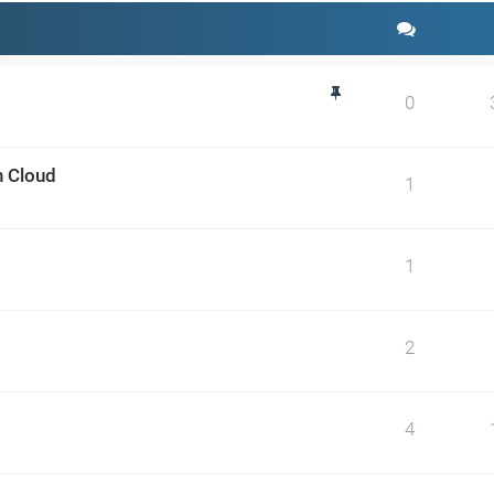
0
n Cloud
1
1
2
4