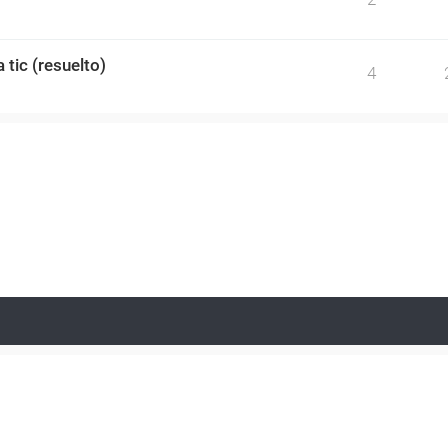
 tic (resuelto)
4