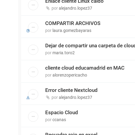
Enlace cliente Linux caído
por
alejandro.lopez37
COMPARTIR ARCHIVOS
por
laura.gomezbayaras
Dejar de compartir una carpeta de clou
por
maria.toro2
cliente cloud educamadrid en MAC
por
alorenzopericacho
Error cliente Nextcloud
por
alejandro.lopez37
Espacio Cloud
por
ccanas
Recuadro rojo en excel