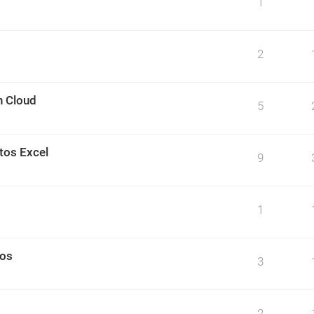
1
2
n Cloud
5
tos Excel
9
1
tos
3
2