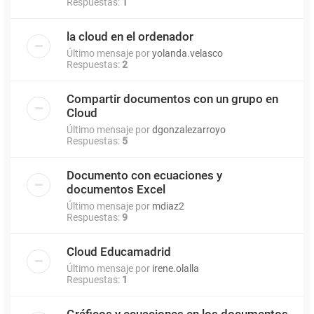
Respuestas:
1
la cloud en el ordenador
Último mensaje por
yolanda.velasco
Respuestas:
2
Compartir documentos con un grupo en
Cloud
Último mensaje por
dgonzalezarroyo
Respuestas:
5
Documento con ecuaciones y
documentos Excel
Último mensaje por
mdiaz2
Respuestas:
9
Cloud Educamadrid
Último mensaje por
irene.olalla
Respuestas:
1
Gráficos y ecuaciones en los documentos