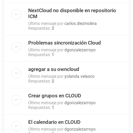
NextCloud no disponible en repositorio
ICM
Último mensaje por
carlos.diezmolina
Respuestas:
2
Problemas sincronización Cloud
Último mensaje por
dgonzalezarroyo
Respuestas:
1
agregar a su owncloud
Último mensaje por
yolanda.velasco
Respuestas:
2
Crear grupos en CLOUD
Último mensaje por
dgonzalezarroyo
Respuestas:
1
El calendario en CLOUD
Último mensaje por
dgonzalezarroyo