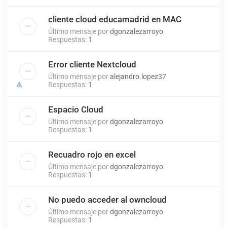
cliente cloud educamadrid en MAC
Último mensaje por
dgonzalezarroyo
Respuestas:
1
Error cliente Nextcloud
Último mensaje por
alejandro.lopez37
Respuestas:
1
Espacio Cloud
Último mensaje por
dgonzalezarroyo
Respuestas:
1
Recuadro rojo en excel
Último mensaje por
dgonzalezarroyo
Respuestas:
1
No puedo acceder al owncloud
Último mensaje por
dgonzalezarroyo
Respuestas:
1