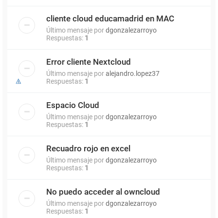
cliente cloud educamadrid en MAC
Último mensaje por
dgonzalezarroyo
Respuestas:
1
Error cliente Nextcloud
Último mensaje por
alejandro.lopez37
Respuestas:
1
Espacio Cloud
Último mensaje por
dgonzalezarroyo
Respuestas:
1
Recuadro rojo en excel
Último mensaje por
dgonzalezarroyo
Respuestas:
1
No puedo acceder al owncloud
Último mensaje por
dgonzalezarroyo
Respuestas:
1