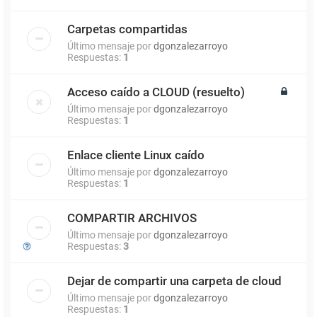
Carpetas compartidas
Último mensaje por
dgonzalezarroyo
Respuestas:
1
Acceso caído a CLOUD (resuelto)
Último mensaje por
dgonzalezarroyo
Respuestas:
1
Enlace cliente Linux caído
Último mensaje por
dgonzalezarroyo
Respuestas:
1
COMPARTIR ARCHIVOS
Último mensaje por
dgonzalezarroyo
Respuestas:
3
Dejar de compartir una carpeta de cloud
Último mensaje por
dgonzalezarroyo
Respuestas:
1