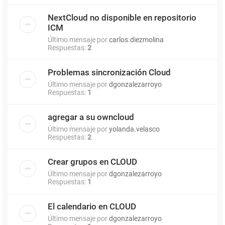
NextCloud no disponible en repositorio
ICM
Último mensaje por
carlos.diezmolina
Respuestas:
2
Problemas sincronización Cloud
Último mensaje por
dgonzalezarroyo
Respuestas:
1
agregar a su owncloud
Último mensaje por
yolanda.velasco
Respuestas:
2
Crear grupos en CLOUD
Último mensaje por
dgonzalezarroyo
Respuestas:
1
El calendario en CLOUD
Último mensaje por
dgonzalezarroyo