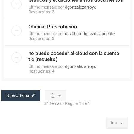
Último mensaje por
dgonzalezarroyo
Respuestas:
3
Oficina. Presentación
Último mensaje por
david.rodriguezdelapuente
Respuestas:
2
no puedo acceder al cloud con la cuenta
tic (resuelto)
Último mensaje por
dgonzalezarroyo
Respuestas:
4
Nuevo Tema
31 temas • Página
1
de
1
Ir a