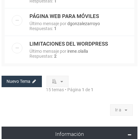
Respuestas:
1
PÁGINA WEB PARA MÓVILES
Último mensaje por
dgonzalezarroyo
Respuestas:
1
LIMITACIONES DEL WORDPRESS
Último mensaje por
irene.olalla
Respuestas:
2
Nuevo Tema
15 temas • Página
1
de
1
Ir a
Información