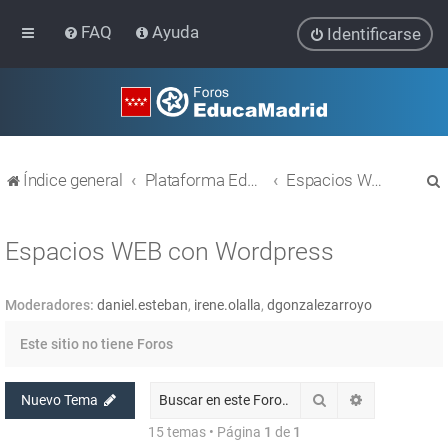
FAQ
Ayuda
Identificarse
Índice general
Plataforma Educativa EducaMadrid
Espacios WEB con Wordpress
Espacios WEB con Wordpress
Moderadores:
daniel.esteban
,
irene.olalla
,
dgonzalezarroyo
r
Este sitio no tiene Foros
Buscar
Búsqueda av
Nuevo Tema
15 temas • Página
1
de
1