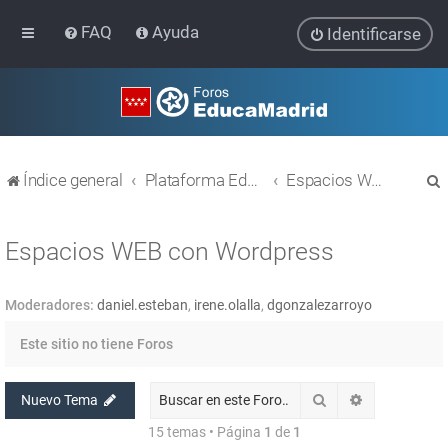
FAQ
Ayuda
Identificarse
Índice general
Plataforma Educativa EducaMadrid
Espacios WEB con Wordpress
Espacios WEB con Wordpress
Moderadores:
daniel.esteban
,
irene.olalla
,
dgonzalezarroyo
r
Este sitio no tiene Foros
Buscar
Búsqueda av
Nuevo Tema
15 temas • Página
1
de
1