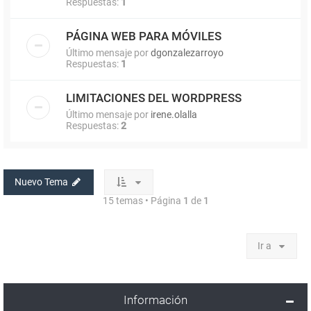
Respuestas:
1
PÁGINA WEB PARA MÓVILES
Último mensaje por
dgonzalezarroyo
Respuestas:
1
LIMITACIONES DEL WORDPRESS
Último mensaje por
irene.olalla
Respuestas:
2
Nuevo Tema
15 temas • Página
1
de
1
Ir a
Información