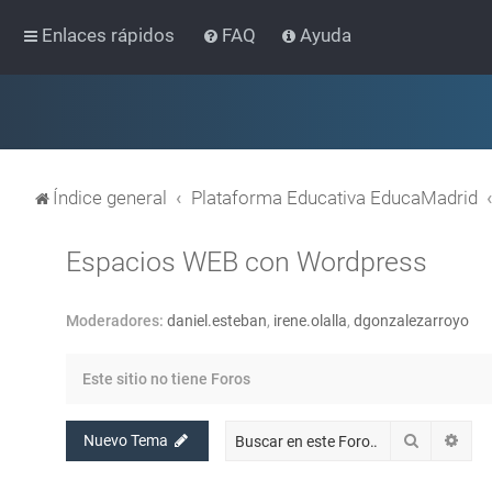
Enlaces rápidos
FAQ
Ayuda
Índice general
Plataforma Educativa EducaMadrid
Espacios WEB con Wordpress
Moderadores:
daniel.esteban
,
irene.olalla
,
dgonzalezarroyo
Este sitio no tiene Foros
Buscar
Bús
Nuevo Tema