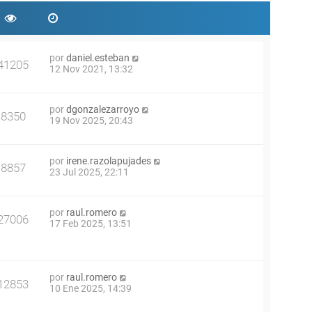
por
daniel.esteban
41205
12 Nov 2021, 13:32
por
dgonzalezarroyo
8350
19 Nov 2025, 20:43
por
irene.razolapujades
8857
23 Jul 2025, 22:11
por
raul.romero
27006
17 Feb 2025, 13:51
por
raul.romero
12853
10 Ene 2025, 14:39