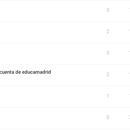
3
2
5
a cuenta de educamadrid
2
1
0