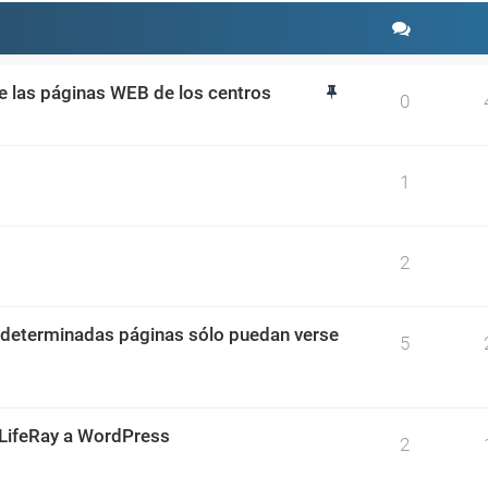
de las páginas WEB de los centros
0
1
2
 determinadas páginas sólo puedan verse
5
 LifeRay a WordPress
2