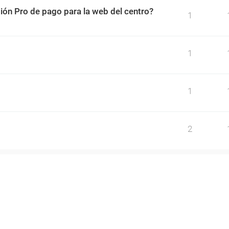
sión Pro de pago para la web del centro?
1
1
1
2