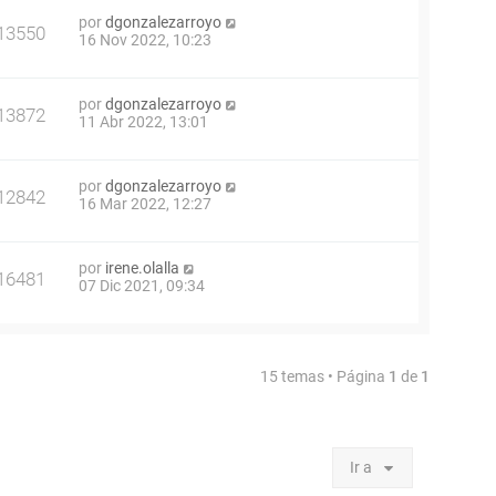
por
dgonzalezarroyo
13550
16 Nov 2022, 10:23
por
dgonzalezarroyo
13872
11 Abr 2022, 13:01
por
dgonzalezarroyo
12842
16 Mar 2022, 12:27
por
irene.olalla
16481
07 Dic 2021, 09:34
15 temas • Página
1
de
1
Ir a