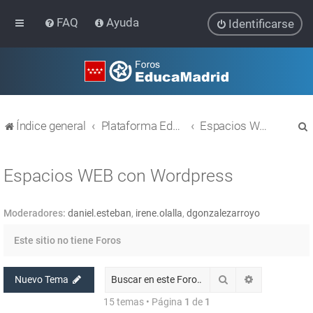
FAQ
Ayuda
Identificarse
Índice general
Plataforma Educativa EducaMadrid
Espacios WEB con Wordpress
Espacios WEB con Wordpress
Moderadores:
daniel.esteban
,
irene.olalla
,
dgonzalezarroyo
r
Este sitio no tiene Foros
Buscar
Búsqueda av
Nuevo Tema
15 temas • Página
1
de
1