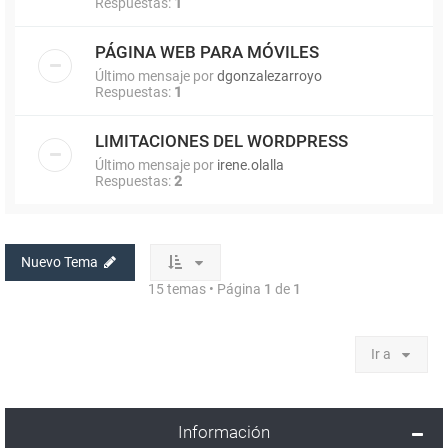
Respuestas:
1
PÁGINA WEB PARA MÓVILES
Último mensaje por
dgonzalezarroyo
Respuestas:
1
LIMITACIONES DEL WORDPRESS
Último mensaje por
irene.olalla
Respuestas:
2
Nuevo Tema
15 temas • Página
1
de
1
Ir a
Información