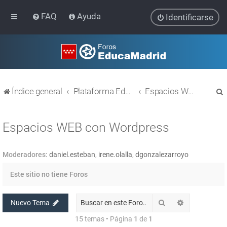
FAQ
Ayuda
Identificarse
Índice general
Plataforma Educativa EducaMadrid
Espacios WEB con Wordpress
Espacios WEB con Wordpress
Moderadores:
daniel.esteban
,
irene.olalla
,
dgonzalezarroyo
r
Este sitio no tiene Foros
Buscar
Búsqueda av
Nuevo Tema
15 temas • Página
1
de
1