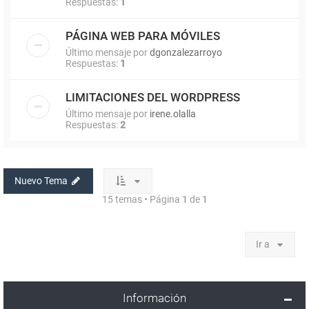
Respuestas:
1
PÁGINA WEB PARA MÓVILES
Último mensaje por
dgonzalezarroyo
Respuestas:
1
LIMITACIONES DEL WORDPRESS
Último mensaje por
irene.olalla
Respuestas:
2
Nuevo Tema
15 temas • Página
1
de
1
Ir a
Información