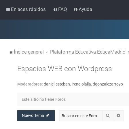
Enlaces rápidos
FAQ
Ayuda
Índice general
Plataforma Educativa EducaMadrid
Espacios WEB con Wordpress
Moderadores:
daniel.esteban
,
irene.olalla
,
dgonzalezarroyo
Este sitio no tiene Foros
Buscar
Bús
Nuevo Tema