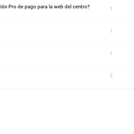
sión Pro de pago para la web del centro?
1
1
1
2