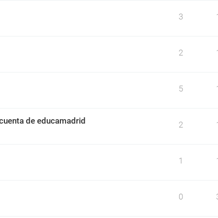
3
2
5
a cuenta de educamadrid
2
1
0