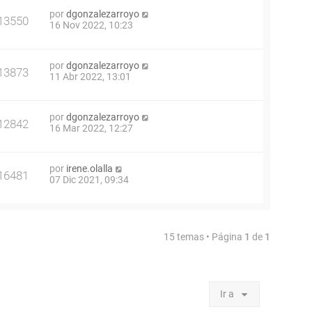
por
dgonzalezarroyo
13550
16 Nov 2022, 10:23
por
dgonzalezarroyo
13873
11 Abr 2022, 13:01
por
dgonzalezarroyo
12842
16 Mar 2022, 12:27
por
irene.olalla
16481
07 Dic 2021, 09:34
15 temas • Página
1
de
1
Ir a