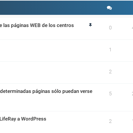
de las páginas WEB de los centros
0
1
2
 determinadas páginas sólo puedan verse
5
 LifeRay a WordPress
2