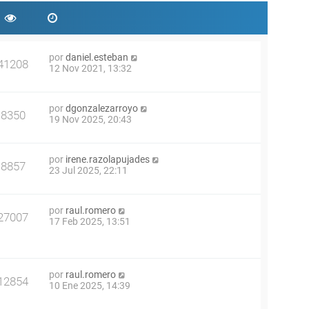
por
daniel.esteban
41208
12 Nov 2021, 13:32
por
dgonzalezarroyo
8350
19 Nov 2025, 20:43
por
irene.razolapujades
8857
23 Jul 2025, 22:11
por
raul.romero
27007
17 Feb 2025, 13:51
por
raul.romero
12854
10 Ene 2025, 14:39