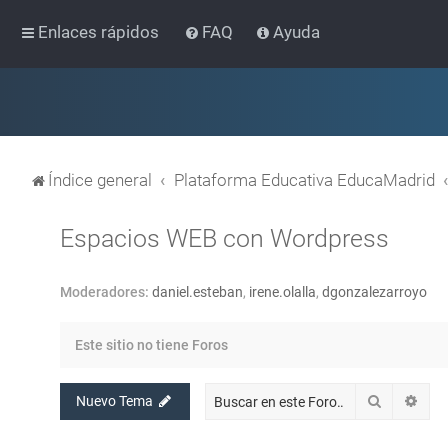
Enlaces rápidos
FAQ
Ayuda
Índice general
Plataforma Educativa EducaMadrid
Espacios WEB con Wordpress
Moderadores:
daniel.esteban
,
irene.olalla
,
dgonzalezarroyo
Este sitio no tiene Foros
Buscar
Bús
Nuevo Tema