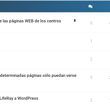
de las páginas WEB de los centros
0
1
2
 determinadas páginas sólo puedan verse
5
 LifeRay a WordPress
2