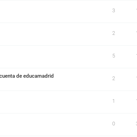
3
2
5
a cuenta de educamadrid
2
1
0