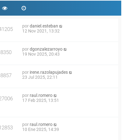
por
daniel.esteban
41205
12 Nov 2021, 13:32
por
dgonzalezarroyo
8350
19 Nov 2025, 20:43
por
irene.razolapujades
8857
23 Jul 2025, 22:11
por
raul.romero
27006
17 Feb 2025, 13:51
por
raul.romero
12853
10 Ene 2025, 14:39