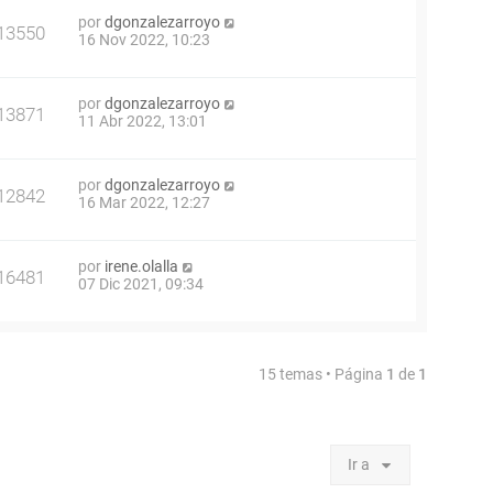
por
dgonzalezarroyo
13550
16 Nov 2022, 10:23
por
dgonzalezarroyo
13871
11 Abr 2022, 13:01
por
dgonzalezarroyo
12842
16 Mar 2022, 12:27
por
irene.olalla
16481
07 Dic 2021, 09:34
15 temas • Página
1
de
1
Ir a