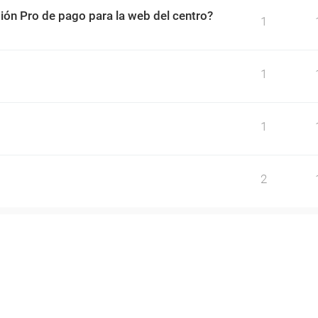
sión Pro de pago para la web del centro?
1
1
1
2