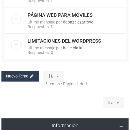
Respuestas:
1
PÁGINA WEB PARA MÓVILES
Último mensaje por
dgonzalezarroyo
Respuestas:
1
LIMITACIONES DEL WORDPRESS
Último mensaje por
irene.olalla
Respuestas:
2
Nuevo Tema
15 temas • Página
1
de
1
Ir a
Información