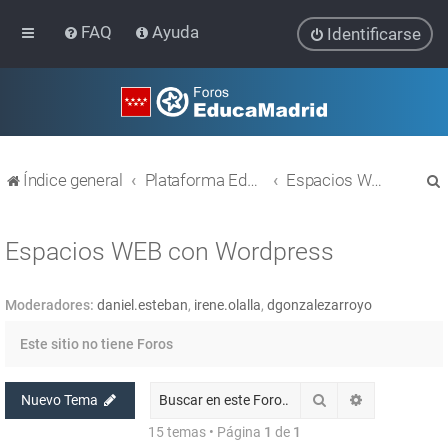
FAQ
Ayuda
Identificarse
Índice general
Plataforma Educativa EducaMadrid
Espacios WEB con Wordpress
Espacios WEB con Wordpress
Moderadores:
daniel.esteban
,
irene.olalla
,
dgonzalezarroyo
r
Este sitio no tiene Foros
Buscar
Búsqueda av
Nuevo Tema
15 temas • Página
1
de
1