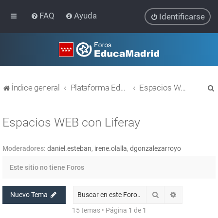
FAQ
Ayuda
Identificarse
Índice general
Plataforma Educativa EducaMadrid
Espacios WEB con Liferay
Espacios WEB con Liferay
Moderadores:
daniel.esteban
,
irene.olalla
,
dgonzalezarroyo
r
Este sitio no tiene Foros
Buscar
Búsqueda av
Nuevo Tema
15 temas • Página
1
de
1