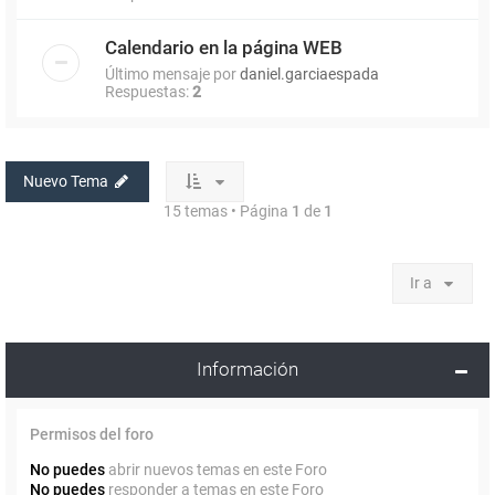
Calendario en la página WEB
Último mensaje por
daniel.garciaespada
Respuestas:
2
Nuevo Tema
15 temas • Página
1
de
1
Ir a
Información
Permisos del foro
No puedes
abrir nuevos temas en este Foro
No puedes
responder a temas en este Foro