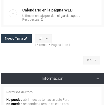
Calendario en la página WEB
Último mensaje por
daniel.garciaespada
Respuestas:
2
Nuevo Tema
15 temas • Página
1
de
1
Ir a
Información
Permisos del foro
No puedes
abrir nuevos temas en este Foro
No puedes
responder a temas en este Foro