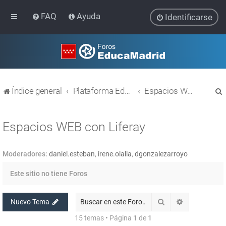
FAQ
Ayuda
Identificarse
Índice general
Plataforma Educativa EducaMadrid
Espacios WEB con Liferay
Espacios WEB con Liferay
Moderadores:
daniel.esteban
,
irene.olalla
,
dgonzalezarroyo
r
Este sitio no tiene Foros
Buscar
Búsqueda av
Nuevo Tema
15 temas • Página
1
de
1