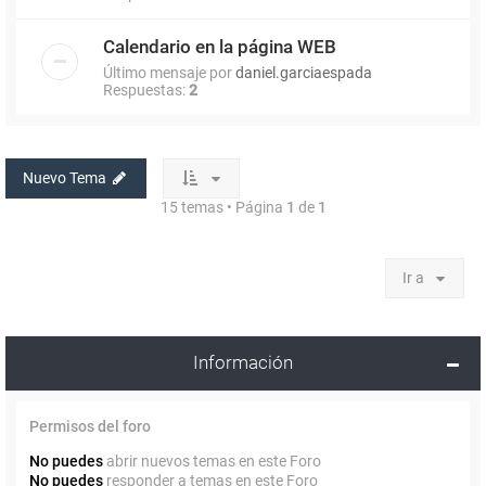
Calendario en la página WEB
Último mensaje por
daniel.garciaespada
Respuestas:
2
Nuevo Tema
15 temas • Página
1
de
1
Ir a
Información
Permisos del foro
No puedes
abrir nuevos temas en este Foro
No puedes
responder a temas en este Foro