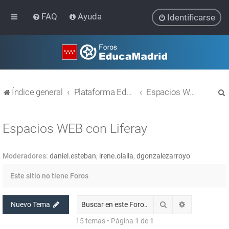
FAQ
Ayuda
Identificarse
Índice general
Plataforma Educativa EducaMadrid
Espacios WEB con Liferay
Espacios WEB con Liferay
Moderadores:
daniel.esteban
,
irene.olalla
,
dgonzalezarroyo
r
Este sitio no tiene Foros
Buscar
Búsqueda av
Nuevo Tema
15 temas • Página
1
de
1