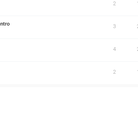
2
ntro
3
4
2