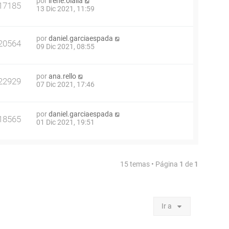
por
irene.olalla
17185
13 Dic 2021, 11:59
por
daniel.garciaespada
20564
09 Dic 2021, 08:55
por
ana.rello
22929
07 Dic 2021, 17:46
por
daniel.garciaespada
18565
01 Dic 2021, 19:51
15 temas • Página
1
de
1
Ir a