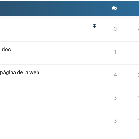
0
 .doc
1
página de la web
4
3
3