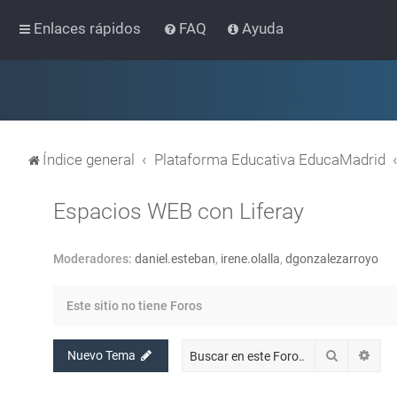
Enlaces rápidos
FAQ
Ayuda
Índice general
Plataforma Educativa EducaMadrid
Espacios WEB con Liferay
Moderadores:
daniel.esteban
,
irene.olalla
,
dgonzalezarroyo
Este sitio no tiene Foros
Buscar
Bús
Nuevo Tema