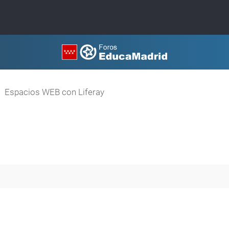
Espacios WEB con Liferay
queda avanzada