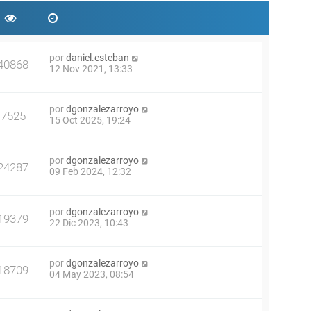
por
daniel.esteban
40868
12 Nov 2021, 13:33
por
dgonzalezarroyo
7525
15 Oct 2025, 19:24
por
dgonzalezarroyo
24287
09 Feb 2024, 12:32
por
dgonzalezarroyo
19379
22 Dic 2023, 10:43
por
dgonzalezarroyo
18709
04 May 2023, 08:54