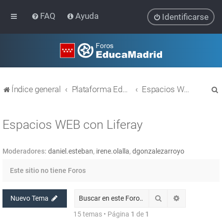
FAQ
Ayuda
Identificarse
Índice general
Plataforma Educativa EducaMadrid
Espacios WEB con Liferay
Espacios WEB con Liferay
Moderadores:
daniel.esteban
,
irene.olalla
,
dgonzalezarroyo
r
Este sitio no tiene Foros
Buscar
Búsqueda av
Nuevo Tema
15 temas • Página
1
de
1