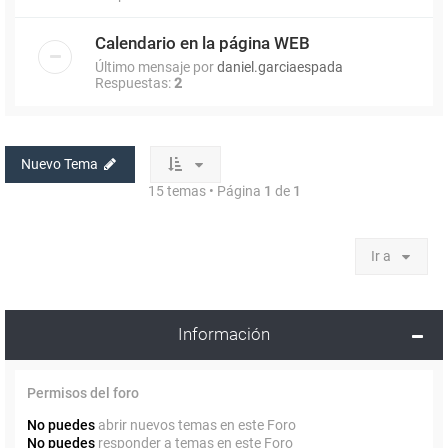
Calendario en la página WEB
Último mensaje por
daniel.garciaespada
Respuestas:
2
Nuevo Tema
15 temas • Página
1
de
1
Ir a
Información
Permisos del foro
No puedes
abrir nuevos temas en este Foro
No puedes
responder a temas en este Foro