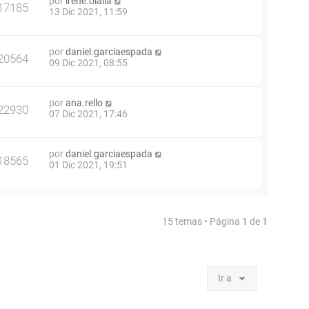
por
irene.olalla
17185
13 Dic 2021, 11:59
por
daniel.garciaespada
20564
09 Dic 2021, 08:55
por
ana.rello
22930
07 Dic 2021, 17:46
por
daniel.garciaespada
18565
01 Dic 2021, 19:51
15 temas • Página
1
de
1
Ir a