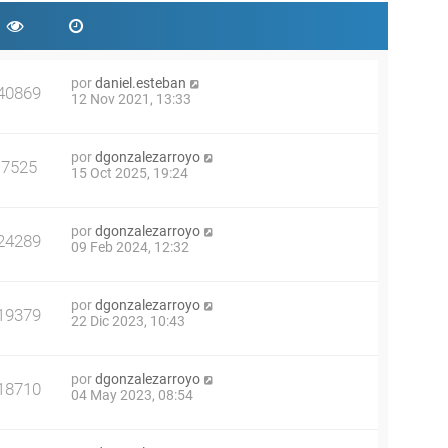
por
daniel.esteban
40869
12 Nov 2021, 13:33
por
dgonzalezarroyo
7525
15 Oct 2025, 19:24
por
dgonzalezarroyo
24289
09 Feb 2024, 12:32
por
dgonzalezarroyo
19379
22 Dic 2023, 10:43
por
dgonzalezarroyo
18710
04 May 2023, 08:54