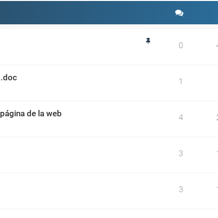
0
 .doc
1
página de la web
4
3
3