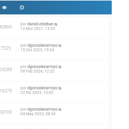
por
daniel.esteban
40869
12 Nov 2021, 13:33
por
dgonzalezarroyo
7525
15 Oct 2025, 19:24
por
dgonzalezarroyo
24289
09 Feb 2024, 12:32
por
dgonzalezarroyo
19379
22 Dic 2023, 10:43
por
dgonzalezarroyo
18709
04 May 2023, 08:54