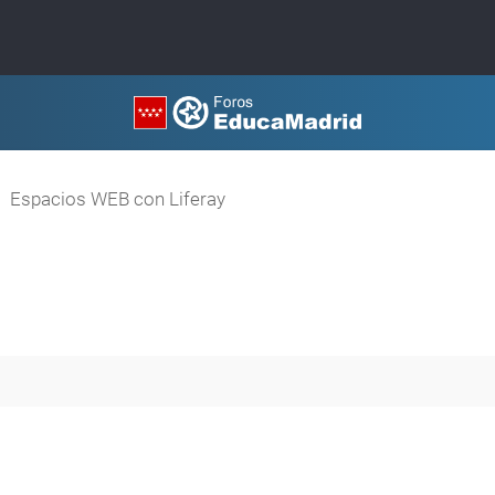
Espacios WEB con Liferay
queda avanzada