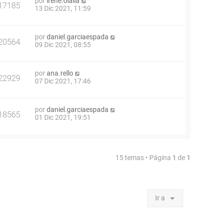
por
irene.olalla
17185
13 Dic 2021, 11:59
por
daniel.garciaespada
20564
09 Dic 2021, 08:55
por
ana.rello
22929
07 Dic 2021, 17:46
por
daniel.garciaespada
18565
01 Dic 2021, 19:51
15 temas • Página
1
de
1
Ir a