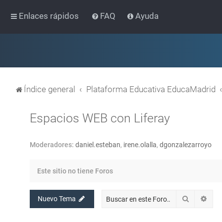
Enlaces rápidos
FAQ
Ayuda
Índice general
Plataforma Educativa EducaMadrid
Espacios WEB con Liferay
Moderadores:
daniel.esteban
,
irene.olalla
,
dgonzalezarroyo
Este sitio no tiene Foros
Buscar
Bús
Nuevo Tema