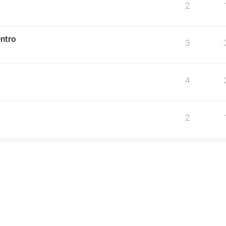
2
ntro
3
4
2