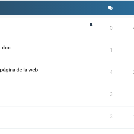
0
 .doc
1
página de la web
4
3
3