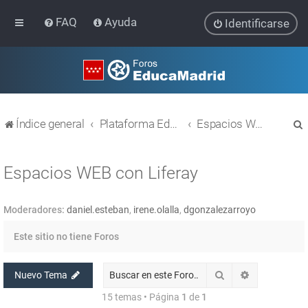
FAQ
Ayuda
Identificarse
Índice general
Plataforma Educativa EducaMadrid
Espacios WEB con Liferay
Espacios WEB con Liferay
Moderadores:
daniel.esteban
,
irene.olalla
,
dgonzalezarroyo
r
Este sitio no tiene Foros
Buscar
Búsqueda av
Nuevo Tema
15 temas • Página
1
de
1