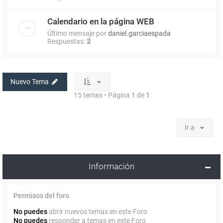
Calendario en la página WEB
Último mensaje por
daniel.garciaespada
Respuestas:
2
Nuevo Tema
15 temas • Página
1
de
1
Ir a
Información
Permisos del foro
No puedes
abrir nuevos temas en este Foro
No puedes
responder a temas en este Foro