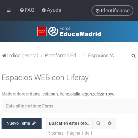
FAQ
Ayuda
Identificarse
Índice general
Plataforma Educativa EducaMadrid
Espacios WEB con Liferay
Espacios WEB con Liferay
Moderadores:
daniel.esteban
,
irene.olalla
,
dgonzalezarroyo
r
Este sitio no tiene Foros
Buscar
Búsqueda av
Nuevo Tema
15 temas • Página
1
de
1