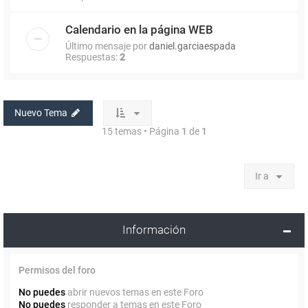
Calendario en la página WEB
Último mensaje por
daniel.garciaespada
Respuestas:
2
Nuevo Tema
15 temas • Página
1
de
1
Ir a
Información
Permisos del foro
No puedes
abrir nuevos temas en este Foro
No puedes
responder a temas en este Foro