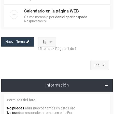
Calendario en la página WEB
Último mensaje por
daniel.garciaespada
Respuestas:
2
Nuevo Tema
15 temas • Página
1
de
1
Ir a
Información
Permisos del foro
No puedes
abrir nuevos temas en este Foro
No puedes
responder a temas en este Foro