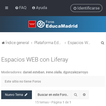
FAQ
Ayuda
Identificarse
Índice general
Plataforma Educativa EducaMadrid
Espacios WEB con Liferay
Espacios WEB con Liferay
Moderadores:
daniel.esteban
,
irene.olalla
,
dgonzalezarroyo
r
Este sitio no tiene Foros
Buscar
Búsqueda av
Nuevo Tema
15 temas • Página
1
de
1