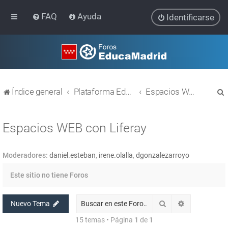
FAQ
Ayuda
Identificarse
Índice general
Plataforma Educativa EducaMadrid
Espacios WEB con Liferay
Espacios WEB con Liferay
Moderadores:
daniel.esteban
,
irene.olalla
,
dgonzalezarroyo
r
Este sitio no tiene Foros
Buscar
Búsqueda av
Nuevo Tema
15 temas • Página
1
de
1