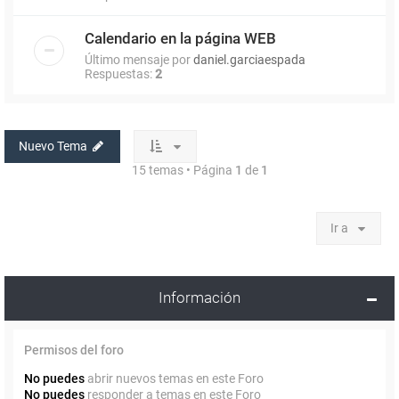
Calendario en la página WEB
Último mensaje por
daniel.garciaespada
Respuestas:
2
Nuevo Tema
15 temas • Página
1
de
1
Ir a
Información
Permisos del foro
No puedes
abrir nuevos temas en este Foro
No puedes
responder a temas en este Foro