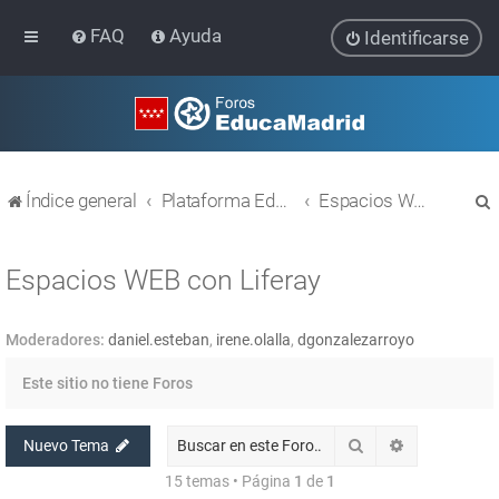
FAQ
Ayuda
Identificarse
Índice general
Plataforma Educativa EducaMadrid
Espacios WEB con Liferay
Espacios WEB con Liferay
Moderadores:
daniel.esteban
,
irene.olalla
,
dgonzalezarroyo
r
Este sitio no tiene Foros
Buscar
Búsqueda av
Nuevo Tema
15 temas • Página
1
de
1