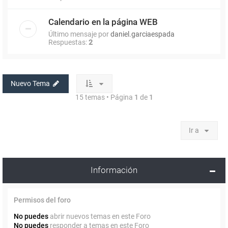
Calendario en la página WEB
Último mensaje por
daniel.garciaespada
Respuestas:
2
Nuevo Tema
15 temas • Página
1
de
1
Ir a
Información
Permisos del foro
No puedes
abrir nuevos temas en este Foro
No puedes
responder a temas en este Foro