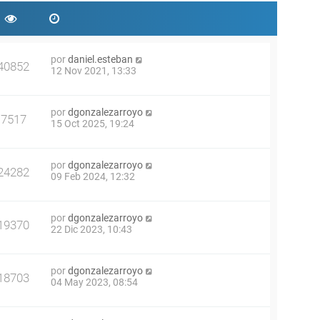
por
daniel.esteban
40852
12 Nov 2021, 13:33
por
dgonzalezarroyo
7517
15 Oct 2025, 19:24
por
dgonzalezarroyo
24282
09 Feb 2024, 12:32
por
dgonzalezarroyo
19370
22 Dic 2023, 10:43
por
dgonzalezarroyo
18703
04 May 2023, 08:54