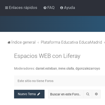
Enlaces rápidos
FAQ
Ayuda
Índice general
Plataforma Educativa EducaMadrid
Espacios WEB con Liferay
Moderadores:
daniel.esteban
,
irene.olalla
,
dgonzalezarroyo
Este sitio no tiene Foros
Buscar
Bús
Nuevo Tema