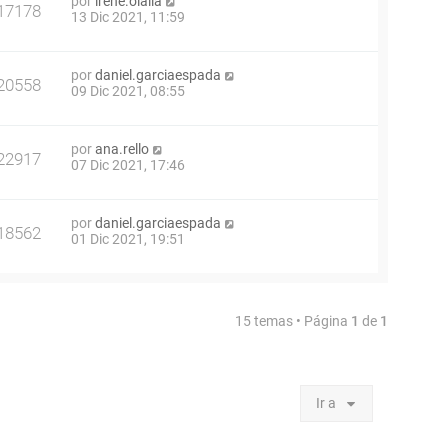
por
irene.olalla
17178
13 Dic 2021, 11:59
por
daniel.garciaespada
20558
09 Dic 2021, 08:55
por
ana.rello
22917
07 Dic 2021, 17:46
por
daniel.garciaespada
18562
01 Dic 2021, 19:51
15 temas • Página
1
de
1
Ir a