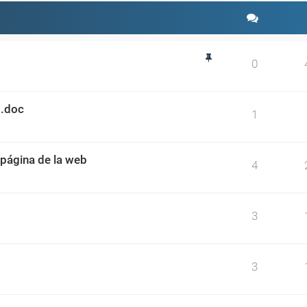
0
 .doc
1
página de la web
4
3
3