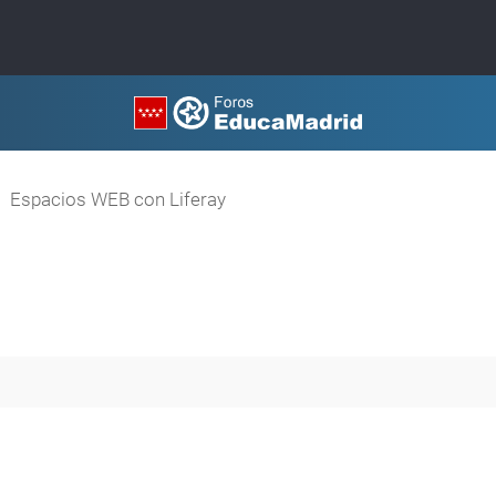
Espacios WEB con Liferay
queda avanzada