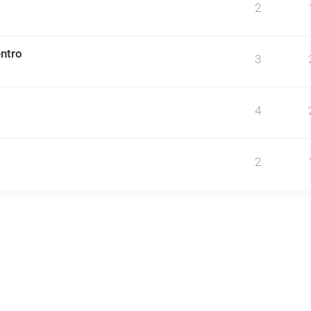
2
ntro
3
4
2