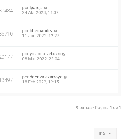
por
lpareja
30484
24 Abr 2023, 11:32
por
bhernandez
35710
11 Jun 2022, 12:27
por
yolanda.velasco
20177
08 Mar 2022, 22:04
por
dgonzalezarroyo
13497
18 Feb 2022, 12:15
9 temas • Página
1
de
1
Ir a