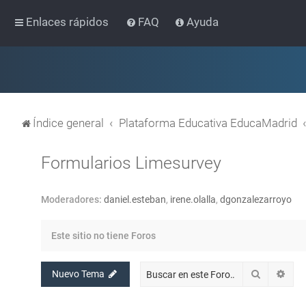
Enlaces rápidos
FAQ
Ayuda
Índice general
Plataforma Educativa EducaMadrid
Formularios Limesurvey
Moderadores:
daniel.esteban
,
irene.olalla
,
dgonzalezarroyo
Este sitio no tiene Foros
Buscar
Bús
Nuevo Tema