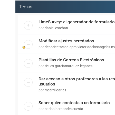
Temas
LimeSurvey: el generador de formulari
por
daniel.esteban
Modificar ajustes heredados
por
deporientacion.cpm.victoriadelosangeles.m
Plantillas de Correos Electrónicos
por
tic.ies.garciamarquez.leganes
Dar acceso a otros profesores a las re
usuarios
por
mcerrilloarias
Saber quién contesta a un formulario
por
carlos.hernandezcuesta