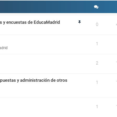
os y encuestas de EducaMadrid
0
1
adrid
2
spuestas y administración de otros
1
1