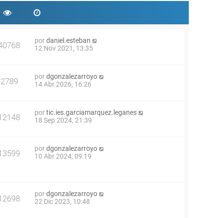
por
daniel.esteban
40768
12 Nov 2021, 13:35
por
dgonzalezarroyo
2789
14 Abr 2026, 16:26
por
tic.ies.garciamarquez.leganes
12148
18 Sep 2024, 21:39
por
dgonzalezarroyo
13599
10 Abr 2024, 09:19
por
dgonzalezarroyo
12698
22 Dic 2023, 10:48