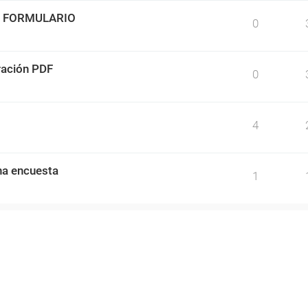
O FORMULARIO
0
ración PDF
0
4
una encuesta
1