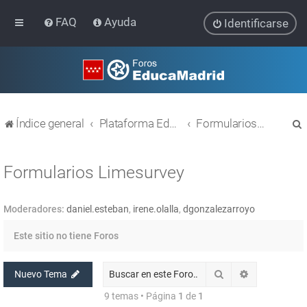
FAQ
Ayuda
Identificarse
Índice general
Plataforma Educativa EducaMadrid
Formularios Limesurvey
Formularios Limesurvey
Moderadores:
daniel.esteban
,
irene.olalla
,
dgonzalezarroyo
r
Este sitio no tiene Foros
Buscar
Búsqueda av
Nuevo Tema
9 temas • Página
1
de
1