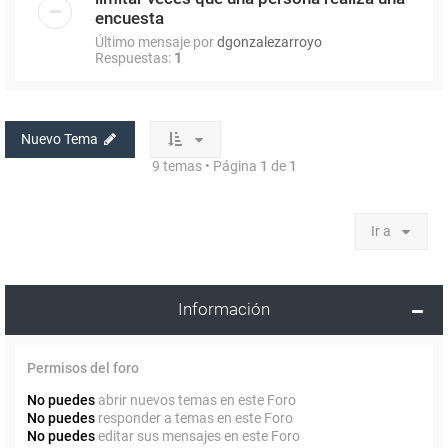
encuesta
Último mensaje por
dgonzalezarroyo
Respuestas:
1
Nuevo Tema
9 temas • Página
1
de
1
Ir a
Información
Permisos del foro
No puedes
abrir nuevos temas en este Foro
No puedes
responder a temas en este Foro
No puedes
editar sus mensajes en este Foro