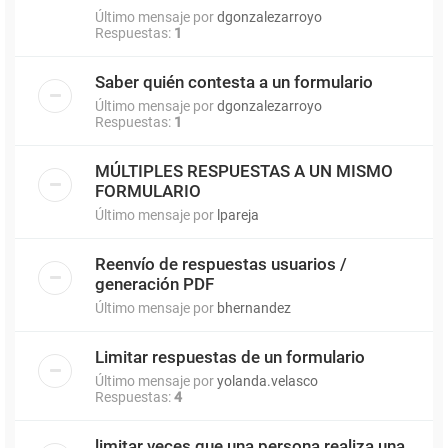
Último mensaje por
dgonzalezarroyo
Respuestas:
1
Saber quién contesta a un formulario
Último mensaje por
dgonzalezarroyo
Respuestas:
1
MÚLTIPLES RESPUESTAS A UN MISMO
FORMULARIO
Último mensaje por
lpareja
Reenvío de respuestas usuarios /
generación PDF
Último mensaje por
bhernandez
Limitar respuestas de un formulario
Último mensaje por
yolanda.velasco
Respuestas:
4
limitar veces que una persona realiza una