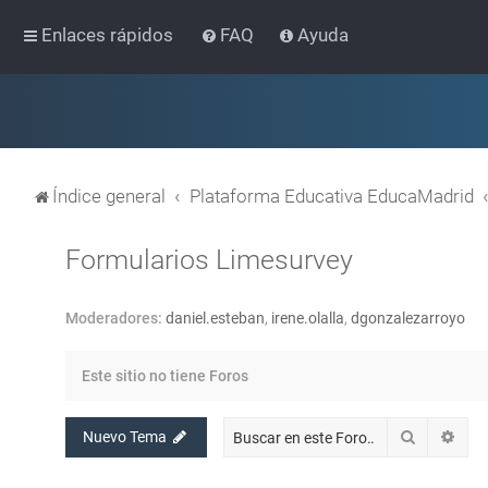
Enlaces rápidos
FAQ
Ayuda
Índice general
Plataforma Educativa EducaMadrid
Formularios Limesurvey
Moderadores:
daniel.esteban
,
irene.olalla
,
dgonzalezarroyo
Este sitio no tiene Foros
Buscar
Bús
Nuevo Tema