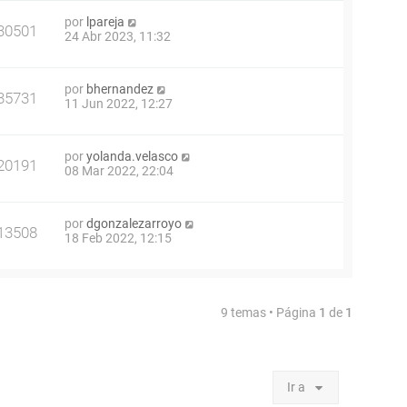
por
lpareja
30501
24 Abr 2023, 11:32
por
bhernandez
35731
11 Jun 2022, 12:27
por
yolanda.velasco
20191
08 Mar 2022, 22:04
por
dgonzalezarroyo
13508
18 Feb 2022, 12:15
9 temas • Página
1
de
1
Ir a