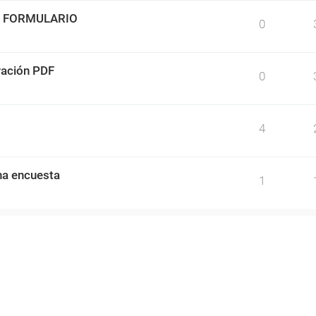
O FORMULARIO
0
ración PDF
0
4
una encuesta
1