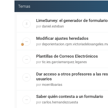
Temas
LimeSurvey: el generador de formulari
por
daniel.esteban
Modificar ajustes heredados
por
deporientacion.cpm.victoriadelosangeles.m
Plantillas de Correos Electrónicos
por
tic.ies.garciamarquez.leganes
Dar acceso a otros profesores a las re
usuarios
por
mcerrilloarias
Saber quién contesta a un formulario
por
carlos.hernandezcuesta