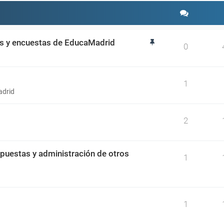
os y encuestas de EducaMadrid
0
1
adrid
2
spuestas y administración de otros
1
1