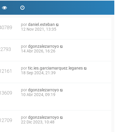
por
daniel.esteban
40789
12 Nov 2021, 13:35
por
dgonzalezarroyo
2793
14 Abr 2026, 16:26
por
tic.ies.garciamarquez.leganes
12161
18 Sep 2024, 21:39
por
dgonzalezarroyo
13609
10 Abr 2024, 09:19
por
dgonzalezarroyo
12709
22 Dic 2023, 10:48