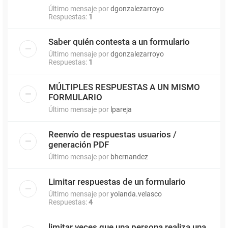
Último mensaje por
dgonzalezarroyo
Respuestas:
1
Saber quién contesta a un formulario
Último mensaje por
dgonzalezarroyo
Respuestas:
1
MÚLTIPLES RESPUESTAS A UN MISMO
FORMULARIO
Último mensaje por
lpareja
Reenvío de respuestas usuarios /
generación PDF
Último mensaje por
bhernandez
Limitar respuestas de un formulario
Último mensaje por
yolanda.velasco
Respuestas:
4
limitar veces que una persona realiza una