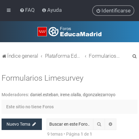
FAQ
Ayuda
Identificarse
Índice general
Plataforma Educativa EducaMadrid
Formularios Limesurvey
Formularios Limesurvey
Moderadores:
daniel.esteban
,
irene.olalla
,
dgonzalezarroyo
r
Este sitio no tiene Foros
Buscar
Búsqueda av
Nuevo Tema
9 temas • Página
1
de
1