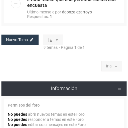
encuesta
Último mensaje por
dgonzalezarroyo
Respuestas:
1
Nuevo Tema
9 temas • Página
1
de
1
Ir a
Información
Permisos del foro
No puedes
abrir nuevos temas en este Foro
No puedes
responder a temas en este Foro
No puedes
editar sus mensajes en este Foro