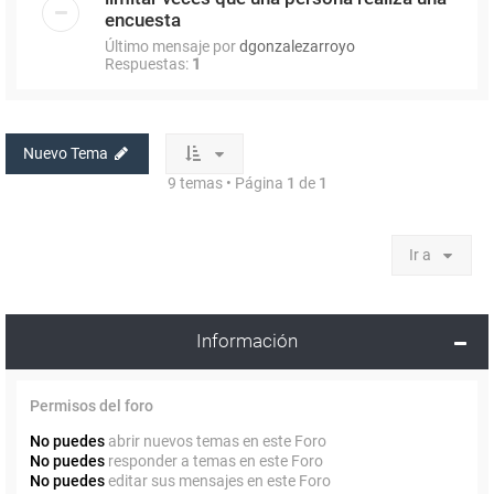
encuesta
Último mensaje por
dgonzalezarroyo
Respuestas:
1
Nuevo Tema
9 temas • Página
1
de
1
Ir a
Información
Permisos del foro
No puedes
abrir nuevos temas en este Foro
No puedes
responder a temas en este Foro
No puedes
editar sus mensajes en este Foro