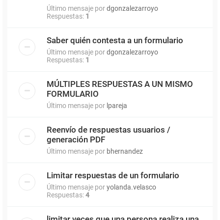
Último mensaje por
dgonzalezarroyo
Respuestas:
1
Saber quién contesta a un formulario
Último mensaje por
dgonzalezarroyo
Respuestas:
1
MÚLTIPLES RESPUESTAS A UN MISMO
FORMULARIO
Último mensaje por
lpareja
Reenvío de respuestas usuarios /
generación PDF
Último mensaje por
bhernandez
Limitar respuestas de un formulario
Último mensaje por
yolanda.velasco
Respuestas:
4
limitar veces que una persona realiza una