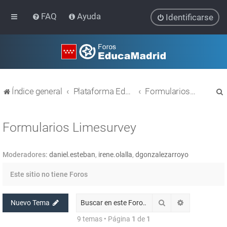
FAQ
Ayuda
Identificarse
Índice general
Plataforma Educativa EducaMadrid
Formularios Limesurvey
Formularios Limesurvey
Moderadores:
daniel.esteban
,
irene.olalla
,
dgonzalezarroyo
r
Este sitio no tiene Foros
Buscar
Búsqueda av
Nuevo Tema
9 temas • Página
1
de
1