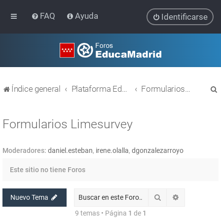
FAQ
Ayuda
Identificarse
Índice general
Plataforma Educativa EducaMadrid
Formularios Limesurvey
Formularios Limesurvey
Moderadores:
daniel.esteban
,
irene.olalla
,
dgonzalezarroyo
r
Este sitio no tiene Foros
Buscar
Búsqueda av
Nuevo Tema
9 temas • Página
1
de
1