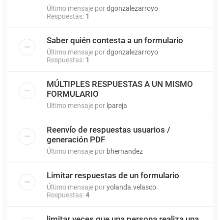
Último mensaje por
dgonzalezarroyo
Respuestas:
1
Saber quién contesta a un formulario
Último mensaje por
dgonzalezarroyo
Respuestas:
1
MÚLTIPLES RESPUESTAS A UN MISMO
FORMULARIO
Último mensaje por
lpareja
Reenvío de respuestas usuarios /
generación PDF
Último mensaje por
bhernandez
Limitar respuestas de un formulario
Último mensaje por
yolanda.velasco
Respuestas:
4
limitar veces que una persona realiza una