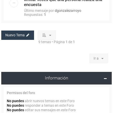
encuesta
Último mensaje por
dgonzalezarroyo
Respuestas:
1
Nuevo Tema
9 temas • Página
1
de
1
Ir a
Información
Permisos del foro
No puedes
abrir nuevos temas en este Foro
No puedes
responder a temas en este Foro
No puedes
editar sus mensajes en este Foro