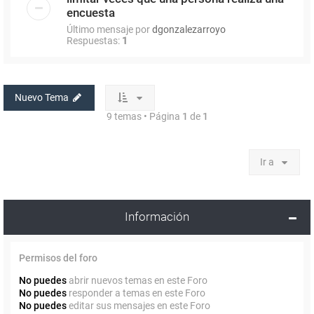
encuesta
Último mensaje por
dgonzalezarroyo
Respuestas:
1
Nuevo Tema
9 temas • Página
1
de
1
Ir a
Información
Permisos del foro
No puedes
abrir nuevos temas en este Foro
No puedes
responder a temas en este Foro
No puedes
editar sus mensajes en este Foro