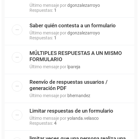
Último mensaje por
dgonzalezarroyo
Respuestas:
1
Saber quién contesta a un formulario
Último mensaje por
dgonzalezarroyo
Respuestas:
1
MÚLTIPLES RESPUESTAS A UN MISMO
FORMULARIO
Último mensaje por
lpareja
Reenvío de respuestas usuarios /
generación PDF
Último mensaje por
bhernandez
Limitar respuestas de un formulario
Último mensaje por
yolanda.velasco
Respuestas:
4
limitar veces que una persona realiza una