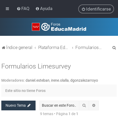
FAQ
Ayuda
Identificarse
Índice general
Plataforma Educativa EducaMadrid
Formularios Limesurvey
Formularios Limesurvey
Moderadores:
daniel.esteban
,
irene.olalla
,
dgonzalezarroyo
r
Este sitio no tiene Foros
Buscar
Búsqueda av
Nuevo Tema
9 temas • Página
1
de
1