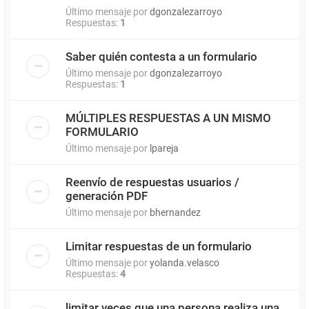
Último mensaje por
dgonzalezarroyo
Respuestas:
1
Saber quién contesta a un formulario
Último mensaje por
dgonzalezarroyo
Respuestas:
1
MÚLTIPLES RESPUESTAS A UN MISMO
FORMULARIO
Último mensaje por
lpareja
Reenvío de respuestas usuarios /
generación PDF
Último mensaje por
bhernandez
Limitar respuestas de un formulario
Último mensaje por
yolanda.velasco
Respuestas:
4
limitar veces que una persona realiza una