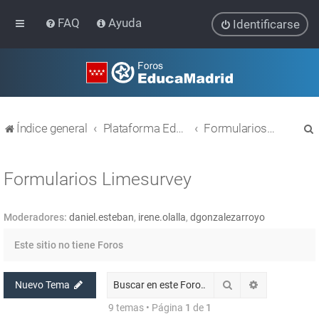
FAQ
Ayuda
Identificarse
Índice general
Plataforma Educativa EducaMadrid
Formularios Limesurvey
Formularios Limesurvey
Moderadores:
daniel.esteban
,
irene.olalla
,
dgonzalezarroyo
r
Este sitio no tiene Foros
Buscar
Búsqueda av
Nuevo Tema
9 temas • Página
1
de
1