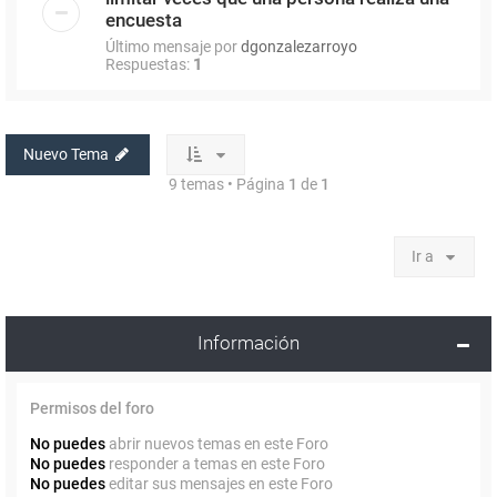
encuesta
Último mensaje por
dgonzalezarroyo
Respuestas:
1
Nuevo Tema
9 temas • Página
1
de
1
Ir a
Información
Permisos del foro
No puedes
abrir nuevos temas en este Foro
No puedes
responder a temas en este Foro
No puedes
editar sus mensajes en este Foro