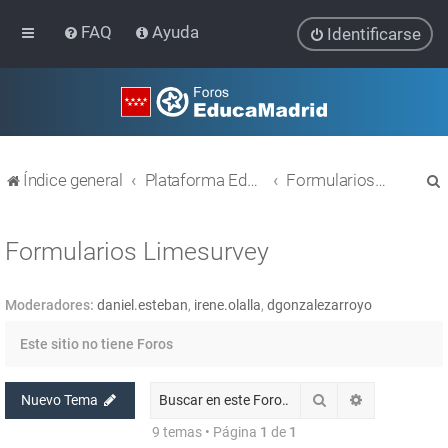
FAQ
Ayuda
Identificarse
Índice general
Plataforma Educativa EducaMadrid
Formularios Limesurvey
Formularios Limesurvey
Moderadores:
daniel.esteban
,
irene.olalla
,
dgonzalezarroyo
r
Este sitio no tiene Foros
Buscar
Búsqueda av
Nuevo Tema
9 temas • Página
1
de
1