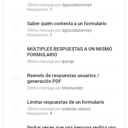
Último mensaje por
dgonzalezarroyo
Respuestas:
1
Saber quién contesta a un formulario
Último mensaje por
dgonzalezarroyo
Respuestas:
1
MÚLTIPLES RESPUESTAS A UN MISMO
FORMULARIO
Último mensaje por
lpareja
Reenvío de respuestas usuarios /
generación PDF
Último mensaje por
bhernandez
Limitar respuestas de un formulario
Último mensaje por
yolanda.velasco
Respuestas:
4
limitar veces que una persona realiza una