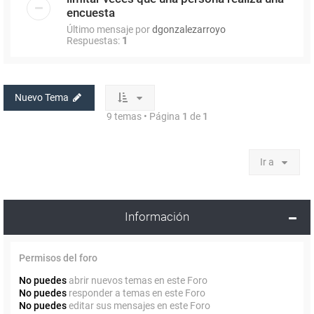
encuesta
Último mensaje por
dgonzalezarroyo
Respuestas:
1
Nuevo Tema
9 temas • Página
1
de
1
Ir a
Información
Permisos del foro
No puedes
abrir nuevos temas en este Foro
No puedes
responder a temas en este Foro
No puedes
editar sus mensajes en este Foro