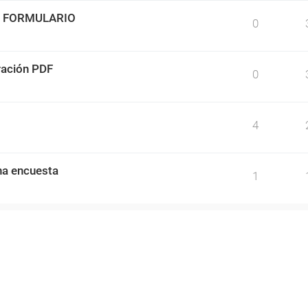
O FORMULARIO
0
ración PDF
0
4
una encuesta
1