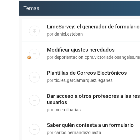
Temas
LimeSurvey: el generador de formulari
por
daniel.esteban
Modificar ajustes heredados
por
deporientacion.cpm.victoriadelosangeles.m
Plantillas de Correos Electrónicos
por
tic.ies.garciamarquez.leganes
Dar acceso a otros profesores a las re
usuarios
por
mcerrilloarias
Saber quién contesta a un formulario
por
carlos.hernandezcuesta