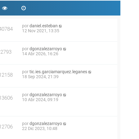
por
daniel.esteban
40784
12 Nov 2021, 13:35
por
dgonzalezarroyo
2793
14 Abr 2026, 16:26
por
tic.ies.garciamarquez.leganes
12158
18 Sep 2024, 21:39
por
dgonzalezarroyo
13606
10 Abr 2024, 09:19
por
dgonzalezarroyo
12706
22 Dic 2023, 10:48