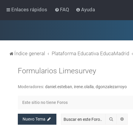
Enlaces rápidos
FAQ
Ayuda
Índice general
Plataforma Educativa EducaMadrid
Formularios Limesurvey
Moderadores:
daniel.esteban
,
irene.olalla
,
dgonzalezarroyo
Este sitio no tiene Foros
Buscar
Bús
Nuevo Tema