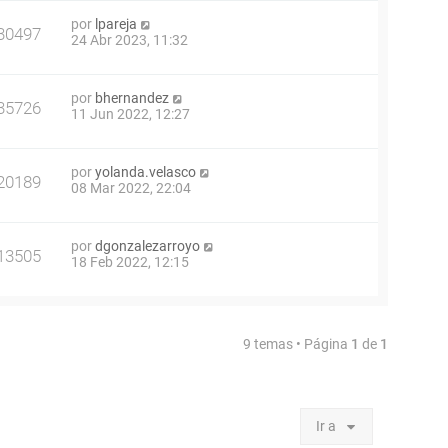
por
lpareja
30497
24 Abr 2023, 11:32
por
bhernandez
35726
11 Jun 2022, 12:27
por
yolanda.velasco
20189
08 Mar 2022, 22:04
por
dgonzalezarroyo
13505
18 Feb 2022, 12:15
9 temas • Página
1
de
1
Ir a