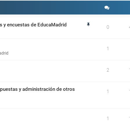
os y encuestas de EducaMadrid
0
1
adrid
2
spuestas y administración de otros
1
1