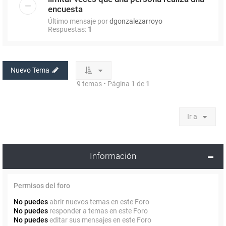
encuesta
Último mensaje por
dgonzalezarroyo
Respuestas:
1
Nuevo Tema
9 temas • Página
1
de
1
Ir a
Información
Permisos del foro
No puedes
abrir nuevos temas en este Foro
No puedes
responder a temas en este Foro
No puedes
editar sus mensajes en este Foro