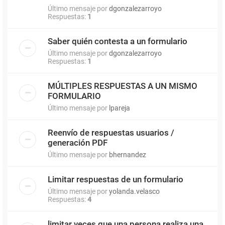
Último mensaje por
dgonzalezarroyo
Respuestas:
1
Saber quién contesta a un formulario
Último mensaje por
dgonzalezarroyo
Respuestas:
1
MÚLTIPLES RESPUESTAS A UN MISMO
FORMULARIO
Último mensaje por
lpareja
Reenvío de respuestas usuarios /
generación PDF
Último mensaje por
bhernandez
Limitar respuestas de un formulario
Último mensaje por
yolanda.velasco
Respuestas:
4
limitar veces que una persona realiza una