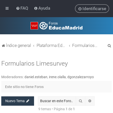
FAQ
Ayuda
Identificarse
Índice general
Plataforma Educativa EducaMadrid
Formularios Limesurvey
Formularios Limesurvey
Moderadores:
daniel.esteban
,
irene.olalla
,
dgonzalezarroyo
r
Este sitio no tiene Foros
Buscar
Búsqueda av
Nuevo Tema
9 temas • Página
1
de
1