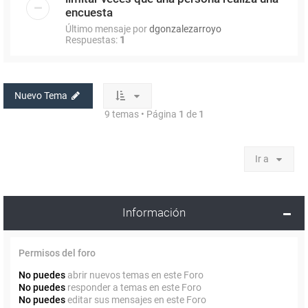
encuesta
Último mensaje por
dgonzalezarroyo
Respuestas:
1
Nuevo Tema
9 temas • Página
1
de
1
Ir a
Información
Permisos del foro
No puedes
abrir nuevos temas en este Foro
No puedes
responder a temas en este Foro
No puedes
editar sus mensajes en este Foro