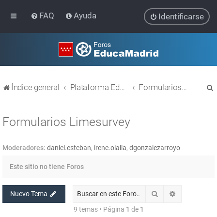
FAQ
Ayuda
Identificarse
Índice general
Plataforma Educativa EducaMadrid
Formularios Limesurvey
Formularios Limesurvey
Moderadores:
daniel.esteban
,
irene.olalla
,
dgonzalezarroyo
r
Este sitio no tiene Foros
Buscar
Búsqueda av
Nuevo Tema
9 temas • Página
1
de
1