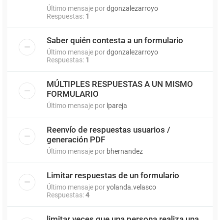
Último mensaje por
dgonzalezarroyo
Respuestas:
1
Saber quién contesta a un formulario
Último mensaje por
dgonzalezarroyo
Respuestas:
1
MÚLTIPLES RESPUESTAS A UN MISMO
FORMULARIO
Último mensaje por
lpareja
Reenvío de respuestas usuarios /
generación PDF
Último mensaje por
bhernandez
Limitar respuestas de un formulario
Último mensaje por
yolanda.velasco
Respuestas:
4
limitar veces que una persona realiza una