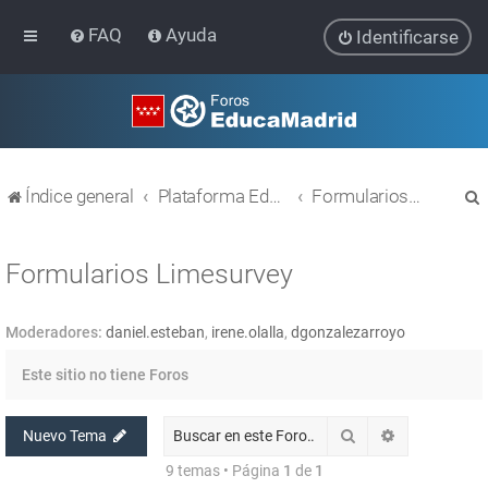
FAQ
Ayuda
Identificarse
Índice general
Plataforma Educativa EducaMadrid
Formularios Limesurvey
Formularios Limesurvey
Moderadores:
daniel.esteban
,
irene.olalla
,
dgonzalezarroyo
r
Este sitio no tiene Foros
Buscar
Búsqueda av
Nuevo Tema
9 temas • Página
1
de
1