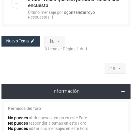
encuesta
Último mensaje por
dgonzalezarroyo
Respuestas:
1
Nuevo Tema
9 temas • Página
1
de
1
Ir a
Información
Permisos del foro
No puedes
abrir nuevos temas en este Foro
No puedes
responder a temas en este Foro
No puedes
editar sus mensajes en este Foro