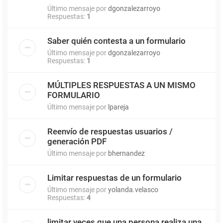
Último mensaje por
dgonzalezarroyo
Respuestas:
1
Saber quién contesta a un formulario
Último mensaje por
dgonzalezarroyo
Respuestas:
1
MÚLTIPLES RESPUESTAS A UN MISMO
FORMULARIO
Último mensaje por
lpareja
Reenvío de respuestas usuarios /
generación PDF
Último mensaje por
bhernandez
Limitar respuestas de un formulario
Último mensaje por
yolanda.velasco
Respuestas:
4
limitar veces que una persona realiza una