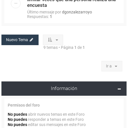
encuesta
Último mensaje por
dgonzalezarroyo
Respuestas:
1
Nuevo Tema
9 temas • Página
1
de
1
Ir a
Información
Permisos del foro
No puedes
abrir nuevos temas en este Foro
No puedes
responder a temas en este Foro
No puedes
editar sus mensajes en este Foro