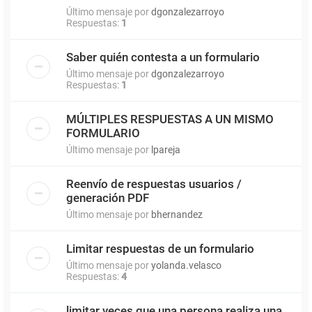
Último mensaje por
dgonzalezarroyo
Respuestas:
1
Saber quién contesta a un formulario
Último mensaje por
dgonzalezarroyo
Respuestas:
1
MÚLTIPLES RESPUESTAS A UN MISMO
FORMULARIO
Último mensaje por
lpareja
Reenvío de respuestas usuarios /
generación PDF
Último mensaje por
bhernandez
Limitar respuestas de un formulario
Último mensaje por
yolanda.velasco
Respuestas:
4
limitar veces que una persona realiza una