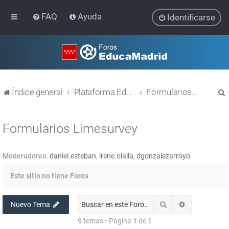
FAQ
Ayuda
Identificarse
Índice general
Plataforma Educativa EducaMadrid
Formularios Limesurvey
Formularios Limesurvey
Moderadores:
daniel.esteban
,
irene.olalla
,
dgonzalezarroyo
r
Este sitio no tiene Foros
Buscar
Búsqueda av
Nuevo Tema
9 temas • Página
1
de
1