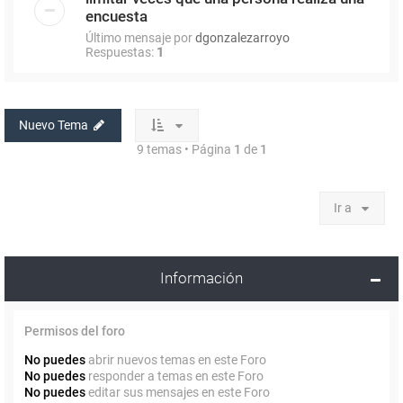
encuesta
Último mensaje por
dgonzalezarroyo
Respuestas:
1
Nuevo Tema
9 temas • Página
1
de
1
Ir a
Información
Permisos del foro
No puedes
abrir nuevos temas en este Foro
No puedes
responder a temas en este Foro
No puedes
editar sus mensajes en este Foro