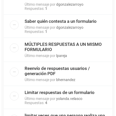
Último mensaje por
dgonzalezarroyo
Respuestas:
1
Saber quién contesta a un formulario
Último mensaje por
dgonzalezarroyo
Respuestas:
1
MÚLTIPLES RESPUESTAS A UN MISMO
FORMULARIO
Último mensaje por
lpareja
Reenvío de respuestas usuarios /
generación PDF
Último mensaje por
bhernandez
Limitar respuestas de un formulario
Último mensaje por
yolanda.velasco
Respuestas:
4
limitar veces que una persona realiza una