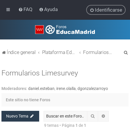
FAQ
Ayuda
Identificarse
Índice general
Plataforma Educativa EducaMadrid
Formularios Limesurvey
Formularios Limesurvey
Moderadores:
daniel.esteban
,
irene.olalla
,
dgonzalezarroyo
r
Este sitio no tiene Foros
Buscar
Búsqueda av
Nuevo Tema
9 temas • Página
1
de
1