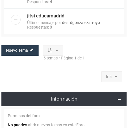
Respuestas:
4
jitsi educamadrid
Último mensaje por
des_dgonzalezarroyo
Respuestas:
3
Nuevo Tema
5 temas • Página
1
de
1
Ir a
Información
Permisos del foro
No puedes
abrir nuevos temas en este Foro