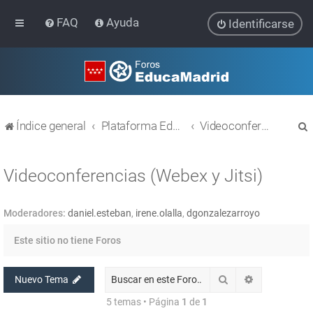
FAQ
Ayuda
Identificarse
Índice general
Plataforma Educativa EducaMadrid
Videoconferencias (Webex y Jitsi)
Videoconferencias (Webex y Jitsi)
Moderadores:
daniel.esteban
,
irene.olalla
,
dgonzalezarroyo
r
Este sitio no tiene Foros
Buscar
Búsqueda av
Nuevo Tema
5 temas • Página
1
de
1