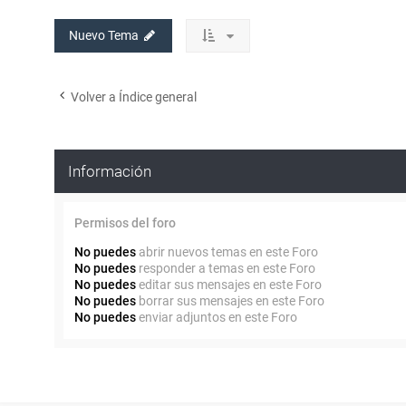
Nuevo Tema
Volver a Índice general
Información
Permisos del foro
No puedes
abrir nuevos temas en este Foro
No puedes
responder a temas en este Foro
No puedes
editar sus mensajes en este Foro
No puedes
borrar sus mensajes en este Foro
No puedes
enviar adjuntos en este Foro