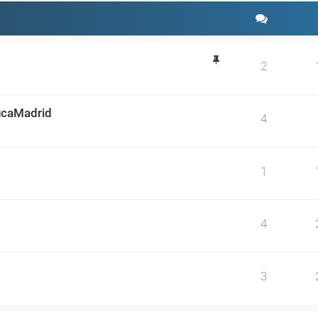
2
ducaMadrid
4
1
4
3