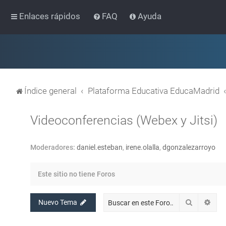
Enlaces rápidos
FAQ
Ayuda
Índice general
Plataforma Educativa EducaMadrid
Videoconferencias (Webex y Jitsi)
Moderadores:
daniel.esteban
,
irene.olalla
,
dgonzalezarroyo
Este sitio no tiene Foros
Buscar
Bús
Nuevo Tema