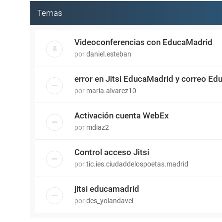
Temas
Videoconferencias con EducaMadrid
por
daniel.esteban
error en Jitsi EducaMadrid y correo E
por
maria.alvarez10
Activación cuenta WebEx
por
mdiaz2
Control acceso Jitsi
por
tic.ies.ciudaddelospoetas.madrid
jitsi educamadrid
por
des_yolandavel