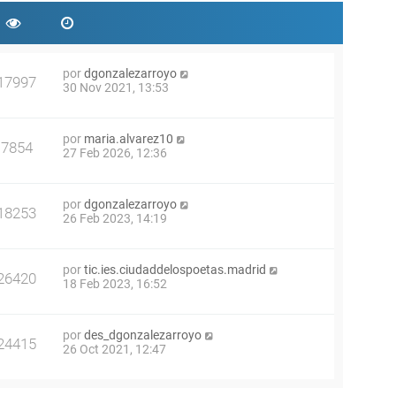
por
dgonzalezarroyo
17997
30 Nov 2021, 13:53
por
maria.alvarez10
7854
27 Feb 2026, 12:36
por
dgonzalezarroyo
18253
26 Feb 2023, 14:19
por
tic.ies.ciudaddelospoetas.madrid
26420
18 Feb 2023, 16:52
por
des_dgonzalezarroyo
24415
26 Oct 2021, 12:47